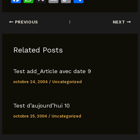
a
h
m
o
h
c
at
ai
p
ar
PREVIOUS
NEXT
e
s
l
y
e
b
A
Li
o
p
n
Related Posts
o
p
k
k
Test add_Article avec date 9
octobre 24, 2004
/
Uncategorized
Test d’aujourd’hui 10
octobre 25, 2004
/
Uncategorized