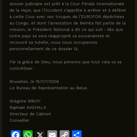
dossier judiciaire est prêt à la Cour Pénale Internationale
de la Haye, que l’Occident s’apprête à arrêter et à déférer
à cette Cour avec ses troupes de l’EUROFOR dépêchées
au Congo, et dont l’arrestation de Bemba fait partie de la
mission, le Président National a dit ce qui suit : dès que
notre pays se sera réapproprié sa souveraineté et
recouvré sa tutelle, nous nous occuperons
personnellement de ce dossier là.
Par la grâce de Dieu, nous pensons que tout cela va se
concrétiser.
Bruxelles, le 15/07/2006
Le Bureau de Représentation au Belux
Grégoire MBUYI
Raphaël KASHALA
Directeur de Cabinet
Conseiller
F
W
X
E
C
S