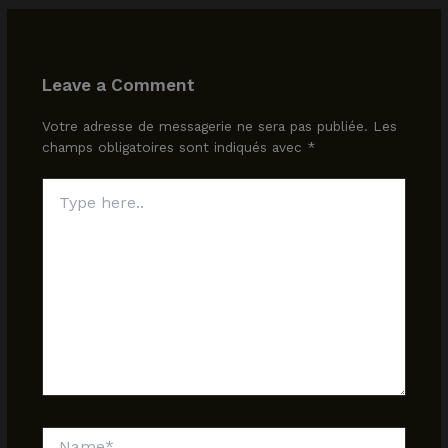
Leave a Comment
Votre adresse de messagerie ne sera pas publiée.
Les
champs obligatoires sont indiqués avec
*
Type
here..
Name*