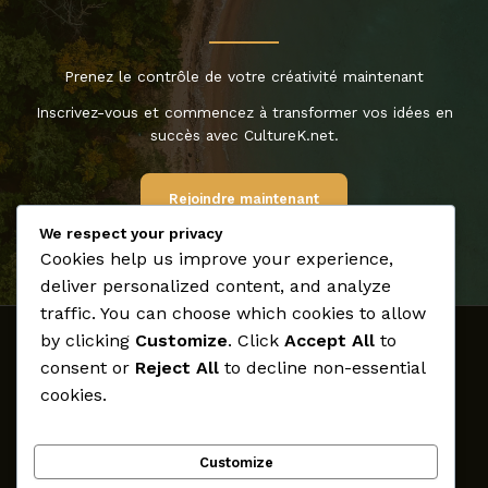
Prenez le contrôle de votre créativité maintenant
Inscrivez-vous et commencez à transformer vos idées en
succès avec CultureK.net.
Rejoindre maintenant
We respect your privacy
Cookies help us improve your experience,
deliver personalized content, and analyze
traffic. You can choose which cookies to allow
by clicking
Customize
. Click
Accept All
to
Accueil
consent or
Reject All
to decline non-essential
Médias
cookies.
Archives
Créateurs
Customize
Participer