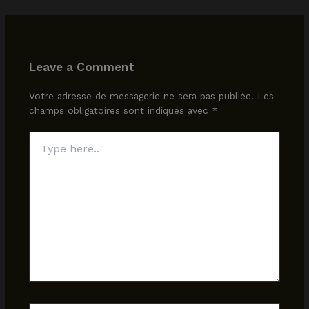
Leave a Comment
Votre adresse de messagerie ne sera pas publiée.
Les
champs obligatoires sont indiqués avec
*
Type
here..