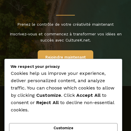
Prenez le contrôle de votre créativité maintenant
Inscrivez-vous et commencez à transformer vos idées en
succès avec CultureK.net.
Rejoindre maintenant
We respect your privacy
Cookies help us improve your experience,
deliver personalized content, and analyze
traffic. You can choose which cookies to allow
by clicking
Customize
. Click
Accept All
to
Accueil
consent or
Reject All
to decline non-essential
Médias
cookies.
Archives
Créateurs
Customize
Participer