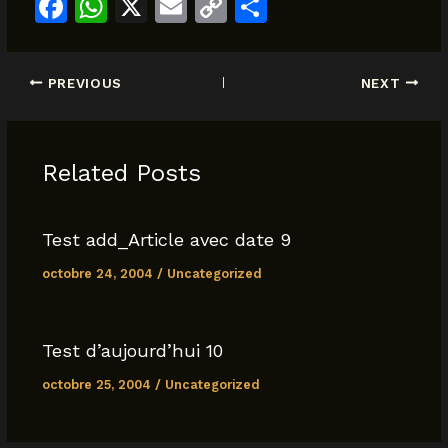
F
W
X
E
C
S
a
h
m
o
h
c
at
ai
p
ar
PREVIOUS
NEXT
e
s
l
y
e
b
A
Li
o
p
n
Related Posts
o
p
k
k
Test add_Article avec date 9
octobre 24, 2004
/
Uncategorized
Test d’aujourd’hui 10
octobre 25, 2004
/
Uncategorized