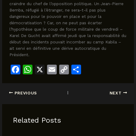
craindre du chef de l’opposition politique. Un Jean-Pierre
Bemba, réfugié à l’étranger, ne sera-t-il pas plus
dangereux pour le pouvoir en place et pour la
démocratisation ? Car, on ne peut pas écarter
l’hypothèse que le coup de force militaire de vendredi –
Karel De Gucht avait affirmé jeudi que la responsabilité du
début des incidents pouvait incomber au camp Kabila –
ait servi en définitive une dérive autocratique du
Président.
F
W
X
E
C
S
a
h
m
o
h
c
at
ai
p
ar
PREVIOUS
NEXT
e
s
l
y
e
b
A
Li
o
p
n
Related Posts
o
p
k