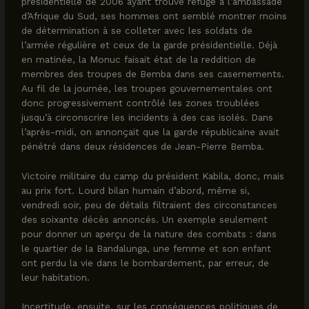
présidentielle de 2006 ayant trouvé refuge à l’ambassade
d’Afrique du Sud, ses hommes ont semblé montrer moins
de détermination à se colleter avec les soldats de
l’armée régulière et ceux de la garde présidentielle. Déjà
en matinée, la Monuc faisait état de la reddition de
membres des troupes de Bemba dans ses casernements.
Au fil de la journée, les troupes gouvernementales ont
donc progressivement contrôlé les zones troublées
jusqu’à circonscrire les incidents à des cas isolés. Dans
l’après-midi, on annonçait que la garde républicaine avait
pénétré dans deux résidences de Jean-Pierre Bemba.
Victoire militaire du camp du président Kabila, donc, mais
au prix fort. Lourd bilan humain d’abord, même si,
vendredi soir, peu de détails filtraient des circonstances
des soixante décès annoncés. Un exemple seulement
pour donner un aperçu de la nature des combats : dans
le quartier de la Bandalunga, une femme et son enfant
ont perdu la vie dans le bombardement, par erreur, de
leur habitation.
Incertitude, ensuite, sur les conséquences politiques de