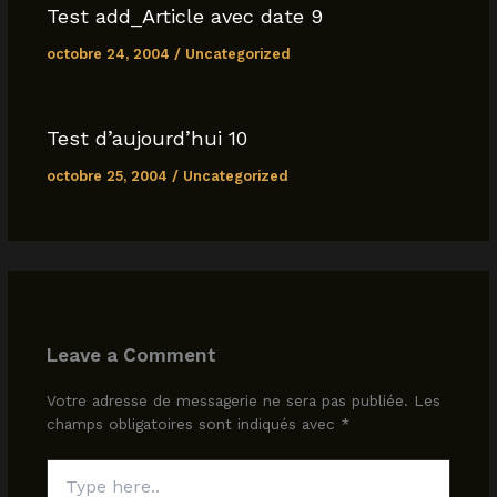
k
Test add_Article avec date 9
octobre 24, 2004
/
Uncategorized
Test d’aujourd’hui 10
octobre 25, 2004
/
Uncategorized
Leave a Comment
Votre adresse de messagerie ne sera pas publiée.
Les
champs obligatoires sont indiqués avec
*
Type
here..