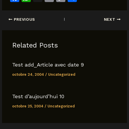
a
h
m
o
h
c
at
ai
p
ar
PREVIOUS
NEXT
e
s
l
y
e
b
A
Li
o
p
n
Related Posts
o
p
k
k
Test add_Article avec date 9
octobre 24, 2004
/
Uncategorized
Test d’aujourd’hui 10
octobre 25, 2004
/
Uncategorized