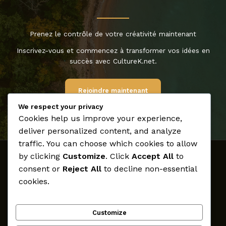
Prenez le contrôle de votre créativité maintenant
Inscrivez-vous et commencez à transformer vos idées en
succès avec CultureK.net.
Rejoindre maintenant
We respect your privacy
Cookies help us improve your experience,
deliver personalized content, and analyze
traffic. You can choose which cookies to allow
by clicking
Customize
. Click
Accept All
to
Accueil
consent or
Reject All
to decline non-essential
Médias
cookies.
Archives
Créateurs
Customize
Participer