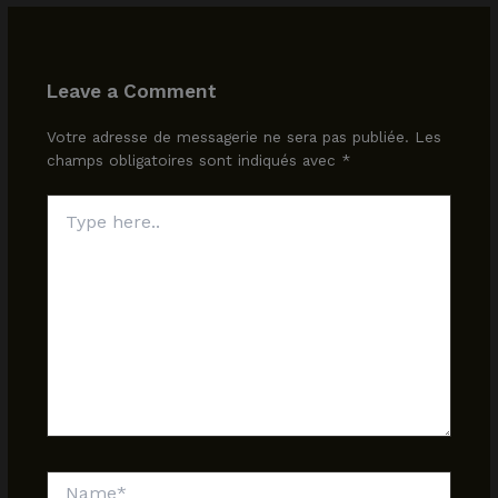
Leave a Comment
Votre adresse de messagerie ne sera pas publiée.
Les
champs obligatoires sont indiqués avec
*
Type
here..
Name*