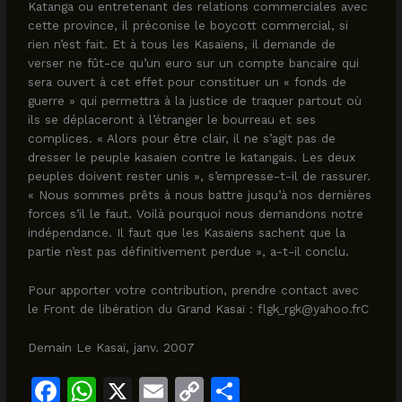
Katanga ou entretenant des relations commerciales avec
cette province, il préconise le boycott commercial, si
rien n’est fait. Et à tous les Kasaïens, il demande de
verser ne fût-ce qu’un euro sur un compte bancaire qui
sera ouvert à cet effet pour constituer un « fonds de
guerre » qui permettra à la justice de traquer partout où
ils se déplaceront à l’étranger le bourreau et ses
complices. « Alors pour être clair, il ne s’agit pas de
dresser le peuple kasaïen contre le katangais. Les deux
peuples doivent rester unis », s’empresse-t-il de rassurer.
« Nous sommes prêts à nous battre jusqu’à nos dernières
forces s’il le faut. Voilà pourquoi nous demandons notre
indépendance. Il faut que les Kasaïens sachent que la
partie n’est pas définitivement perdue », a-t-il conclu.
Pour apporter votre contribution, prendre contact avec
le Front de libération du Grand Kasaï : flgk_rgk@yahoo.frC
Demain Le Kasaï, janv. 2007
F
W
X
E
C
S