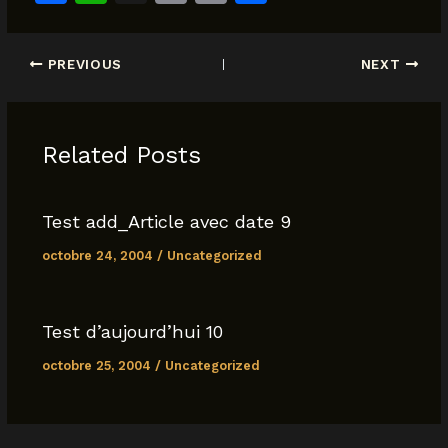
a
h
m
o
h
c
at
ai
p
ar
PREVIOUS
NEXT
e
s
l
y
e
b
A
Li
o
p
n
Related Posts
o
p
k
k
Test add_Article avec date 9
octobre 24, 2004
/
Uncategorized
Test d’aujourd’hui 10
octobre 25, 2004
/
Uncategorized