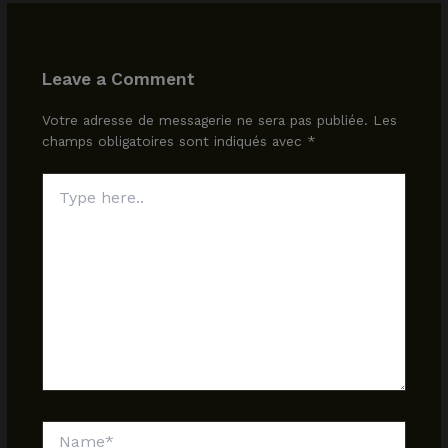
Leave a Comment
Votre adresse de messagerie ne sera pas publiée.
Les
champs obligatoires sont indiqués avec
*
Type
here..
Name*