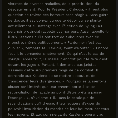
victimes de diverses maladies, de la prostitution, du
désoeuvrement. Pour le Président Ciakudia, « il n’est plus
question de revivre ces horreurs sans réagir ». Sans guère
de doute, il est convaincu que le décor qui se plante
actuellement au Katanga avec l’élection de Kyungu au
perchoir provincial rappelle ces horreurs. Aussi rappelle-t-
il aux Kasaïens qu’ils ont tort de s’aboucher avec ce
monstre, même politiquement. « Pardonner n’est pas
oublier », tempête M. Ciakudia, avant d’ajouter : « Encore
faut-il le demander sincèrement. Ce qui n’est le cas de
Kyungu. Après tout, le meilleur endroit pour le faire c’est
devant les juges ». Partant, il demande aux juristes
Kasaïens d’être aux premiers rangs de ce combat. Il
demande aux Kasaïens de se mettre debout et de
transcender leurs divergences. « Pourquoi se laissent-ils
abuser par l’intérêt que leur ennemi porte à toute
réconciliation de façade au point d’être prêts à passer
l’éponge ? », s’exclame-t-il. Dans le catalogue de
revendications qu’il dresse, il leur suggère d’exiger du
pouvoir l’invalidation du mandat de leur bourreau par tous
les moyens. Et aux commerçants Kasaïens opérant au