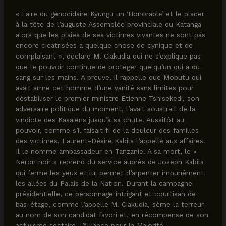
« Faire du génocidaire Kyungu un ‘Honorable’ et le placer
à la tête de l’auguste Assemblée provinciale du Katanga
alors que les plaies de ses victimes vivantes ne sont pas
encore cicatrisées a quelque chose de cynique et de
complaisant », déclare M. Ciakudia qui ne s’explique pas
que le pouvoir continue de protéger quelqu’un qui a du
sang sur les mains. A preuve, il rappelle que Mobutu qui
avait armé cet homme d’une vanité sans limites pour
déstabiliser le premier ministre Etienne Tshisekedi, son
adversaire politique du moment, l’avait soustrait de la
vindicte des Kasaïens jusqu’à sa chute. Aussitôt au
pouvoir, comme s’il faisait fi de la douleur des familles
des victimes, Laurent-Désiré Kabila l’appelle aux affaires.
Il le nomme ambassadeur en Tanzanie. A sa mort, le «
Néron noir » reprend du service auprès de Joseph Kabila
qui ferme les yeux et lui permet d’arpenter impunément
les allées du Palais de la Nation. Durant la campagne
présidentielle, ce personnage intrigant et courtisan de
bas-étage, comme l’appelle M. Ciakudia, sème la terreur
au nom de son candidat favori et, en récompense de son
activisme sectaire, l’Alliance pour la Majorité