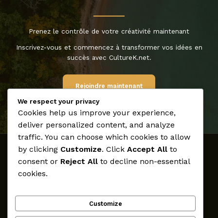
Prenez le contrôle de votre créativité maintenant
Inscrivez-vous et commencez à transformer vos idées en
succès avec CultureK.net.
Rejoindre maintenant
We respect your privacy
Cookies help us improve your experience,
deliver personalized content, and analyze
traffic. You can choose which cookies to allow
by clicking
Customize
. Click
Accept All
to
Accueil
consent or
Reject All
to decline non-essential
Médias
cookies.
Archives
Créateurs
Customize
Participer