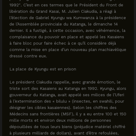
1992″. C’est en ces termes que le Président du Front de
libération du Grand Kasaï, M. Julien Ciakudia, a réagi à
l’élection de Gabriel Kyungu wa Kumwanza à la présidence
de l’Assemblée provinciale du Katanga, le dimanche 14
dernier. Il a fustigé, à cette occasion, avec véhémence, la
complaisance du pouvoir en place et appelé les Kasaïens
à faire bloc pour faire échec à ce qu’il considère déjà
comme la mise en place d’un nouveau plan machiavélique
dressé contre eux.
La place de Kyungu est en prison
Le président Ciakudia rappelle, avec grande émotion, le
triste sort des Kasaïens au Katanga en 1992. Kyungu, alors
gouverneur du Katanga, avait appelé ses milices de l’Uferi
à l’extermination des « bilulu » (insectes, en swahili, pour
désigner les cibles kasaïennes). Selon les chiffres des
Médecins sans frontières (MSF), il y a eu entre 100 et 150
mille morts et environ deux millions de personnes
dépouillées de tous leurs biens (préjudice matériel chiffré
à plusieurs milliards de dollars), avant d’être refoulées,