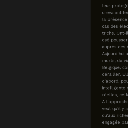
leur protégé
crevaient le
la présence 
cas des éle
triche. Ont-
osé pousser 
auprès des 
Aujourd’hui 
morts, de vi
Belgique, c
dérailler. El
d’abord, po
intelligente
réelles, cel
A l’approche
veut qu’il y 
qu’aux riche
engagée par 