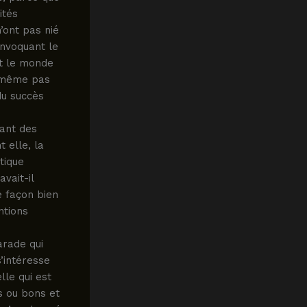
ités
’ont pas nié
invoquant le
ut le monde
t même pas
du succès
sant des
 elle, la
tique
avait-il
 façon bien
ntions
arade qui
s’intéresse
lle qui est
s ou bons et