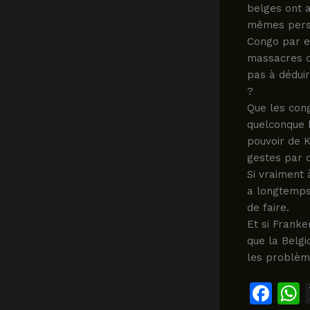
belges ont a
mêmes perso
Congo par e
massacres de
pas à déduir
?
Que les cong
quelconque 
pouvoir de K
gestes par d
Si vraiment 
a longtemps
de faire.
Et si Franke
que la Belgi
les problèm
F