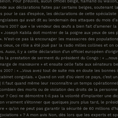
selon. Pour preuves, aucun officiel belge, flamand ou wallon
de aux déclarations faites par certains belges, soutenant la
s pour le cas d’espèce, les déclarations de cette spécialiste
ngolaises qui avait dit au lendemain des attaques du mois d’
mars 2007 que « le vendeur des œufs a bien fait d’amener la
 « Joseph Kabila doit montrer de la poigne aux yeux de ses 
. N’est-ce pas là encourager les massacres des populations 
s cieux, ce rôle a été joué par la radio milles collines et on c
. Aussi, il y a cette déclaration d’un officiel européen d’origi
ès la prestation de serment du président du Congo : « …nous
 marge de manœuvre » et ensuite celle faite aux sénateurs b
 2007 : « …Vous avez tout de suite mis en doute les bonnes i
abinet congolais. « Quand on voit d’où vient ce pays, c’est u
] Il faut quand même leur reconnaître un temps opérationnel 
A combien des morts ou de violation des droits de la personne
reur ? Ceci ne démontre t-il pas la volonté d’implanter une di
n vraiment s’étonner que quelques jours plus tard, le prési
e « qu’on ne peut pas garantir la sécurité de 60 millions d’h
ociations » ? A mon avis Non, dès lors que les experts et spé