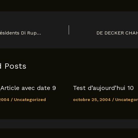
h
m
o
h
t
ai
p
ar
s
l
y
e
A
Li
Les ministres-présidents Di Rupo et Leterme en duel sur TVi et VTM 1759
p
n
p
k
d Posts
Article avec date 9
Test d’aujourd’hui 10
 2004
/
Uncategorized
octobre 25, 2004
/
Uncategor