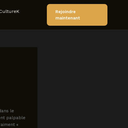
CultureK
Rejoindre
maintenant
dans le
ent palpable
raiment «