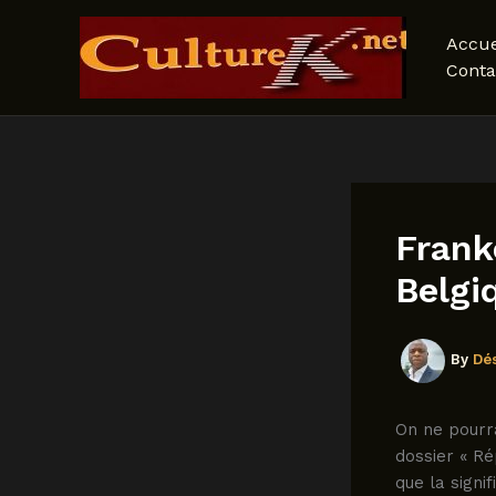
Skip
to
Accue
content
Conta
Frank
Belgi
By
Dé
On ne pourra
dossier « R
que la signi