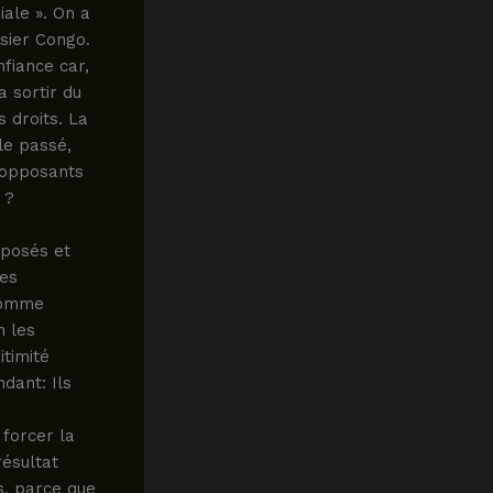
iale ». On a
ssier Congo.
nfiance car,
a sortir du
 droits. La
le passé,
; opposants
 ?
oposés et
nes
 comme
n les
itimité
dant: Ils
 forcer la
résultat
s, parce que