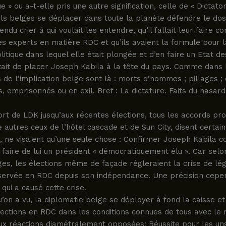
 » ou a-t-elle pris une autre signification, celle de « Dictator
iels belges se déplacer dans toute la planète défendre le do
ndu crier à qui voulait les entendre, qu’il fallait leur faire co
des experts en matière RDC et qu’ils avaient la formule pour l
tique dans lequel elle était plongée et d’en faire un Etat des
tait de placer Joseph Kabila à la tête du pays. Comme dans 
s de l’implication belge sont là : morts d’hommes ; pillages 
s, emprisonnés ou en exil. Bref : La dictature. Faits du hasard
rt de LDK jusqu’aux récentes élections, tous les accords pr
e autres ceux de l’hôtel cascade et de Sun City, disent certai
s, ne visaient qu’une seule chose : Confirmer Joseph Kabila
 faire de lui un président « démocratiquement élu ». Car selo
es, les élections même de façade régleraient la crise de lég
bservée en RDC depuis son indépendance. Une précision cepen
 qui a causé cette crise.
qu’on a vu, la diplomatie belge se déployer à fond la caisse et
ections en RDC dans les conditions connues de tous avec le 
eux réactions diamétralement opposées: Réussite pour les un