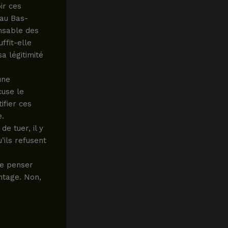
ir ces
 au Bas-
nsable des
ffit-elle
a légitimité
une
cuse le
ifier ces
e.
de tuer, il y
ils refusent
de penser
ntage. Non,