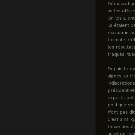
Démocratique
vu les offic
On les a ente
ils étaient 
marasme poli
formule, c’é
les résultat
traqués, tué
Depuis la mo
signés, entr
indiscrétion
président et
experts belg
politique o
n’ont pas dit
C’est ainsi 
tenue des él
suscitant d