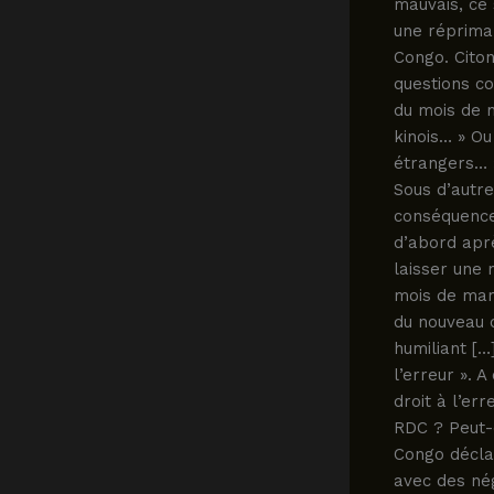
mauvais, ce 
une répriman
Congo. Citon
questions co
du mois de 
kinois… » Ou
étrangers… »
Sous d’autre
conséquences
d’abord apr
laisser une
mois de mars
du nouveau c
humiliant […
l’erreur ». 
droit à l’er
RDC ? Peut-o
Congo déclar
avec des nég