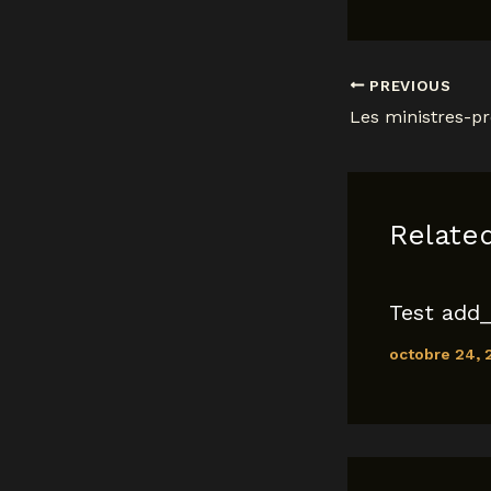
a
c
a
e
PREVIOUS
b
o
o
k
Relate
Test add_
octobre 24,