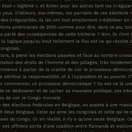
 était « légitimé », et échec pour les autres tant les irrégular
s yeux. D’ailleurs, eux-mêmes, les parrains de ces élections n
des irrégularités, ils les ont tout simplement crédibiliser en 
ctions américaines de 2000 comme pour dire, dans ce jeu, to
ils parlé des conséquences de cette tricherie ? Non, ils n’on
la logique jusqu’au bout tellement le flou est ce qui récolte 
congolais.
alors, à peine les élections passées et face au nombre crois
olation des droits de l’homme et des pillages, très timidement
ommence à parler de la crainte de voir le processus démocra
le attribue la responsabilité, et à l’opposition et au pouvoir. Y’
ur commencer, un processus démocratique ? Ou est-ce là une
 de se dédouaner et de cacher sa mauvaise politique, ses inte
les de voir le Congo morcelé.
 des élections fédérales en Belgique, on assiste à une masc
ait deux Belgique. Celle qui aime les congolais et celle qui ne 
sses du Congo. Or en réalité, il n’y a qu’une seule Belgique. Ce
ses officiels sortis d’une coalition entre flamands et wallon