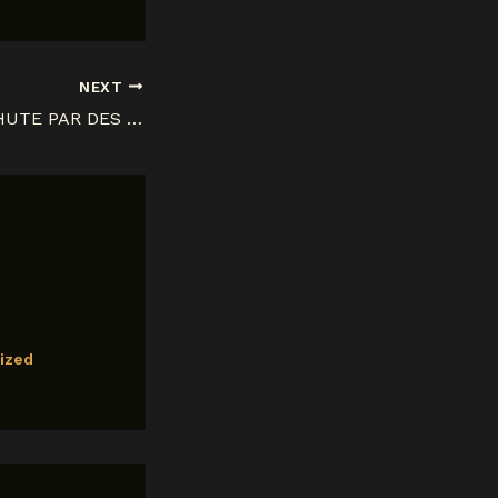
NEXT
DE DECKER CHAHUTE PAR DES CONGOLAIS AU PARLEMENT BELGE 1762
ized