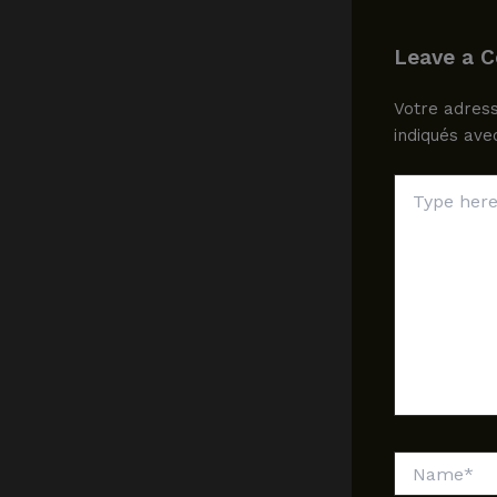
Leave a 
Votre adress
indiqués av
Type
here..
Name*