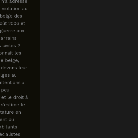
, n’a adressé
 violation au
 belge des
août 2006 et
 guerre aux
parrains
civiles ?
onnait les
ne belge,
 devons leur
elges au
ntentions »
n peu
et le droit à
 s’estime le
ctature en
dent du
abitants
cialistes