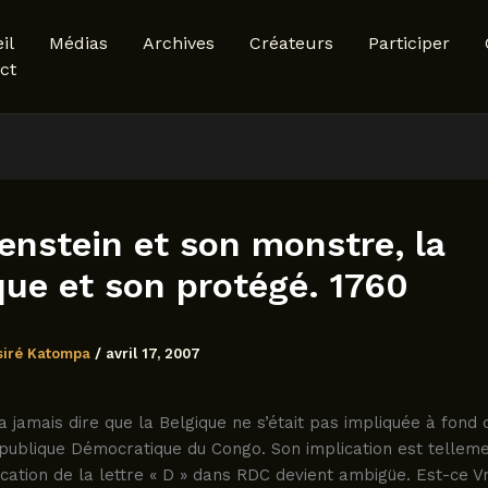
il
Médias
Archives
Créateurs
Participer
ct
enstein et son monstre, la
que et son protégé. 1760
siré Katompa
/
avril 17, 2007
 jamais dire que la Belgique ne s’était pas impliquée à fond 
épublique Démocratique du Congo. Son implication est tellem
fication de la lettre « D » dans RDC devient ambigüe. Est-ce V