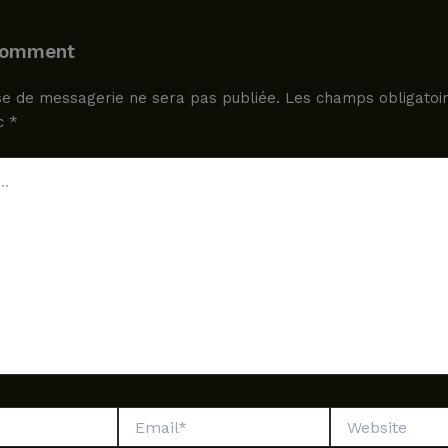
Comment
e de messagerie ne sera pas publiée.
Les champs obligatoir
ec
*
Email*
Website