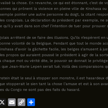
valisé la chose. En revanche, ce qui est étonnant, c’est de vo
nnes qui prônent la violence en pleine ville de Kinshasa ou
xemple pointer une autre personne du doigt, la citant respo
s congolais. La déclaration du président par exemple, ne su
e qu’il y avait dans son chef l’intention de tuer pour prouver s
olais arrêtent de se faire des illusions. Qu’ils n’espèrent en 
bonne volonté de la Belgique. Pendant que tout le monde ac
inshasa d’avoir la gâchette facile, les belges s’amusent à just
es propos qui auraient poussé le président à agir de la sort
à chaque mot ou vérité dite, le pouvoir se donnait le privilège 
 que Jean-Marie Lepen serait tué. Voilà des comparaisons qu’
nstein était le seul à stopper son monstre, il est hasardeux 
que stopperait le sien tant la chose l’amuse et est à son ava
es du Congo ne sont pas des faits du hasard.
W
X
E
C
S