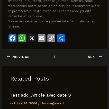
amenons-la au resto, c’est sa journée. Demain, nous
reprendrons notre bâton de pèlerin, pour commercialiser
et promouvoir l’instrument de la répression, j’ai cité :
Kanambe et sa clique.
Bonne réflexion en cette journée internationale de la
femme.
F
W
X
E
C
S
a
h
m
o
h
c
at
ai
p
ar
PREVIOUS
NEXT
e
s
l
y
e
b
A
Li
o
p
n
Related Posts
o
p
k
k
Test add_Article avec date 9
octobre 24, 2004
/
Uncategorized