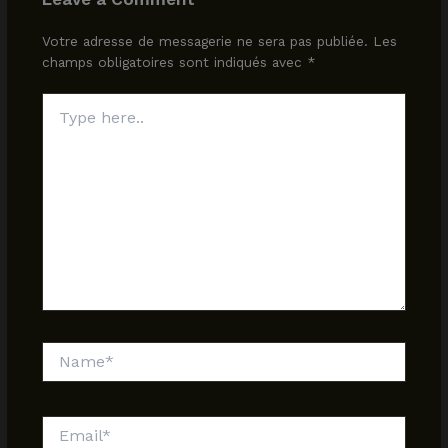
Votre adresse de messagerie ne sera pas publiée.
Les
champs obligatoires sont indiqués avec
*
Type
here..
Name*
Email*