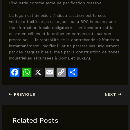
L’industrie comme arme de pacification massive
La leçon est limpide : l’industrialisation est le seul
véritable traité de paix. Le jour où la RDC imposera une
transformation locale obligatoire – en transformant le
cuivre en câbles et le coltan en composants sur son
propre sol –, la rentabilité de la contrebande s’effondrera
instantanément. Pacifier l’Est ne passera pas uniquement
par des casques bleus, mais par la construction de zones
industrielles sécurisées à Goma et Bukavu.
F
W
X
E
C
S
a
h
m
o
h
c
at
ai
p
ar
PREVIOUS
NEXT
e
s
l
y
e
b
A
Li
o
p
n
Related Posts
o
p
k