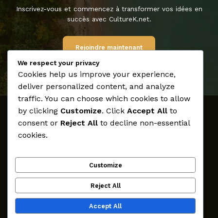
Inscrivez-vous et commencez à transformer vos idées en
succès avec CultureK.net.
Rejoindre maintenant
We respect your privacy
Cookies help us improve your experience,
deliver personalized content, and analyze
traffic. You can choose which cookies to allow
by clicking
Customize
. Click
Accept All
to
Accueil
consent or
Reject All
to decline non-essential
Médias
cookies.
Archives
Créateurs
Customize
Participer
CultureK
Reject All
Contact
Accept All