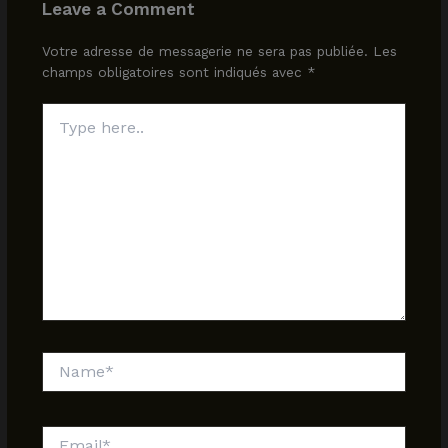
Leave a Comment
Votre adresse de messagerie ne sera pas publiée.
Les
champs obligatoires sont indiqués avec
*
Type
here..
Name*
Email*