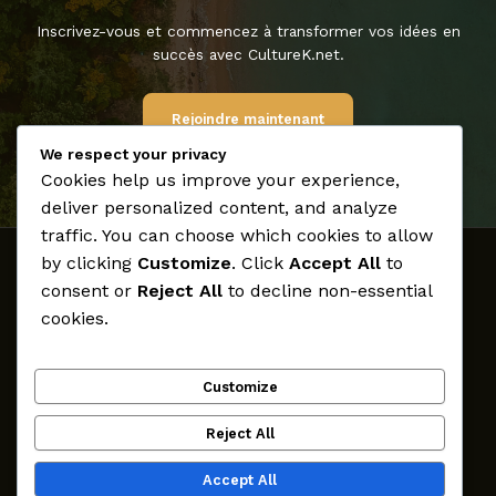
Inscrivez-vous et commencez à transformer vos idées en
succès avec CultureK.net.
Rejoindre maintenant
We respect your privacy
Cookies help us improve your experience,
deliver personalized content, and analyze
traffic. You can choose which cookies to allow
by clicking
Customize
. Click
Accept All
to
Accueil
consent or
Reject All
to decline non-essential
Médias
cookies.
Archives
Créateurs
Customize
Participer
CultureK
Reject All
Contact
Accept All