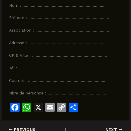
Nom : ………………………………………………………………
Prénom : ……………………………………………………………
Association : ………………………………………………………
Adresse : ………………………………………………………….
CP & Ville : ……………………………………………………….
Tél : ………………………………………………………………..
Courriel : …………………………………………………………
Nbre de personne : …………………………………………..
F
W
X
E
C
S
a
h
m
o
h
c
at
ai
p
ar
PREVIOUS
NEXT