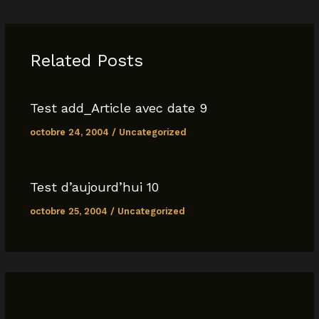
e
s
l
y
e
b
A
Li
o
p
n
Related Posts
o
p
k
k
Test add_Article avec date 9
octobre 24, 2004
/
Uncategorized
Test d’aujourd’hui 10
octobre 25, 2004
/
Uncategorized