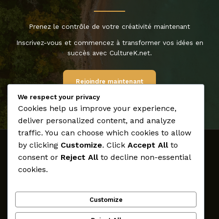
Prenez le contrôle de votre créativité maintenant
Inscrivez-vous et commencez à transformer vos idées en
succès avec CultureK.net.
Rejoindre maintenant
We respect your privacy
Cookies help us improve your experience,
deliver personalized content, and analyze
traffic. You can choose which cookies to allow
by clicking
Customize
. Click
Accept All
to
Accueil
consent or
Reject All
to decline non-essential
Médias
cookies.
Archives
Créateurs
Customize
Participer
CultureK