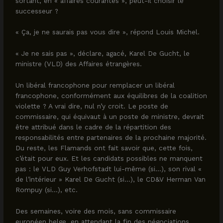
sortant, en « affaires courantes », peut-il choisir le
successeur ?
« Ça, je ne saurais pas vous dire », répond Louis Michel.
« Je ne sais pas », déclare, agacé, Karel De Gucht, le
ministre (VLD) des Affaires étrangères.
Un libéral francophone pour remplacer un libéral
francophone, conformément aux équilibres de la coalition
violette ? A vrai dire, nul n’y croit. Le poste de
commissaire, qui équivaut à un poste de ministre, devrait
être attribué dans le cadre de la répartition des
responsabilités entre partenaires de la prochaine majorité.
Du reste, les Flamands ont fait savoir que, cette fois,
c’était pour eux. Et les candidats possibles ne manquent
pas : le VLD Guy Verhofstadt lui-même (si…), son rival «
de l’intérieur » Karel De Gucht (si…), le CD&V Herman Van
Rompuy (si…), etc.
Des semaines, voire des mois, sans commissaire
européen belge, en attendant la fin des négociations