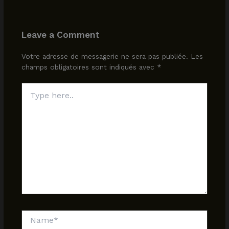
Leave a Comment
Votre adresse de messagerie ne sera pas publiée.
Les
champs obligatoires sont indiqués avec
*
Type
here..
Name*