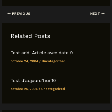
a
h
m
o
h
c
at
ai
p
ar
PREVIOUS
NEXT
e
s
l
y
e
b
A
Li
o
p
n
Related Posts
o
p
k
k
Test add_Article avec date 9
octobre 24, 2004
/
Uncategorized
Test d’aujourd’hui 10
octobre 25, 2004
/
Uncategorized