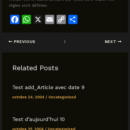
règles sont définies.
F
W
X
E
C
S
a
h
m
o
h
c
at
ai
p
ar
PREVIOUS
NEXT
e
s
l
y
e
b
A
Li
o
p
n
Related Posts
o
p
k
k
Test add_Article avec date 9
octobre 24, 2004
/
Uncategorized
Test d’aujourd’hui 10
octobre 25, 2004
/
Uncategorized