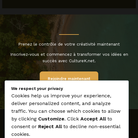
Prenez le contrôle de votre créativité maintenant
Inscrivez-vous et commencez à transformer vos idées en
succès avec CultureK.net.
Rejoindre maintenant
We respect your privacy
Cookies help us improve your experience,
deliver personalized content, and analyze
traffic. You can choose which cookies to allow
by clicking
Customize
. Click
Accept All
to
Accueil
consent or
Reject All
to decline non-essential
Médias
cookies.
Archives