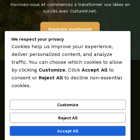
Inscrivez-vous et commencez à transformer vos idées en
succès avec CultureK.net.
Rejoindre maintenant
We respect your privacy
Cookies help us improve your experience,
deliver personalized content, and analyze
traffic. You can choose which cookies to allow
by clicking
Customize
. Click
Accept All
to
Accueil
consent or
Reject All
to decline non-essential
Médias
cookies.
Archives
Créateurs
Customize
Participer
CultureK
Reject All
Contact
Accept All