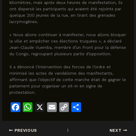
kilomètres, mais après deux heures de manifestation, ils
ont dispersé les participants qui avaient été rejoints par
quelque 200 jeunes de la rue, en tirant des grenades
lacrymogènes.
« Nous allons continuer à manifester, nous allons bloquer
la ville et empêcher ces élections truquées », a déclaré
Jean-Claude Vuemba, membre d’un Front pour la défense
du Congo, regroupant plusieurs partis d’opposition.
Il a dénoncé l’intervention des forces de l’ordre et
minimisé les actes de vandalisme des manifestants,
affirmant que l’objectif de cette marche était de gagner le
parlement pour organiser un sit-in en signe de
protestation.
F
W
X
E
C
S
a
h
m
o
h
c
at
ai
p
ar
PREVIOUS
NEXT