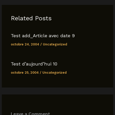
e
s
l
y
e
b
A
Li
o
p
n
Related Posts
o
p
k
k
Test add_Article avec date 9
octobre 24, 2004
/
Uncategorized
Test d’aujourd’hui 10
octobre 25, 2004
/
Uncategorized
Leave a Comment