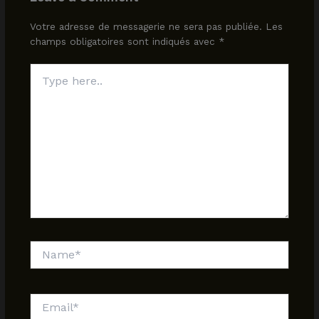
Votre adresse de messagerie ne sera pas publiée.
Les
champs obligatoires sont indiqués avec
*
Type
here..
Name*
Email*