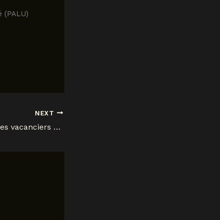
é (PALU)
NEXT
Un tournoi pour les vacanciers 1180