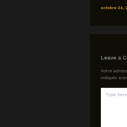
octobre 24,
Leave a 
Votre adress
indiqués av
Type
here..