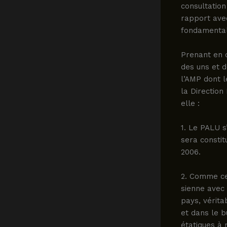
consultation
rapport avec
fondamentale
Prenant en c
des uns et d
l’AMP dont l
la Direction
elle :
1. Le PALU s
sera constit
2006.
2. Comme ce 
sienne avec
pays, vérit
et dans le b
étatiques à 