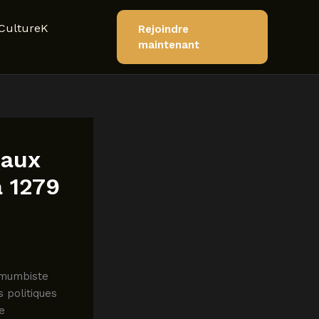
CultureK
Rejoindre
maintenant
 aux
a 1279
Lumumbiste
s politiques
e