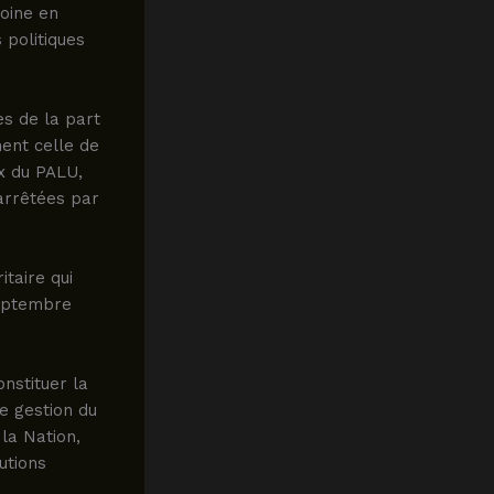
doine en
 politiques
es de la part
ment celle de
ux du PALU,
 arrêtées par
taire qui
septembre
nstituer la
e gestion du
la Nation,
utions