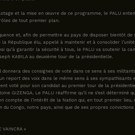
pilotage et la mise en œuvre de ce programme, le PALU ente
 rôles de tout premier plan.
quence et, afin de permettre au pays de disposer bientôt de
 la République élu, appelé à maintenir et à consolider l’unité
insi qu’à garantir la sécurité à tous, le PALU va soutenir la ca
seph KABILA au deuxième tour de la présidentielle.
 il donnera des consignes de vote dans ce sens à ses militants 
n report des voix dans le même sens à ses sympathisants e
ient voté pour son candidat au premier tour de la présidentiel
oine GIZENGA. Le PALU réaffirme qu’il ne s’est déterminé qu
en compte de l’intérêt de la Nation qui, en tout premier lieu, 
n du Congo, notre pays, ainsi que de ses propres convictions 
E VAINCRA »