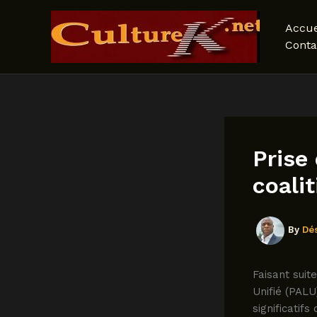
Skip
to
Accue
content
Conta
Prise
coali
By
Dé
Faisant suit
Unifié (PALU
significatifs