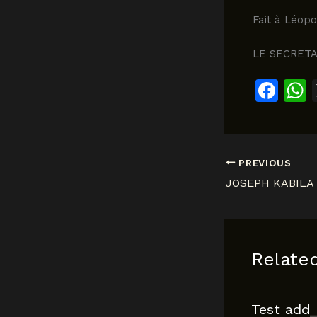
Fait à Léopo
LE SECRET
F
a
c
a
e
PREVIOUS
b
o
o
k
Relate
Test add_