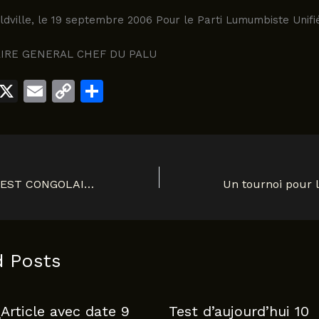
ldville, le 19 septembre 2006 Pour le Parti Lumumbiste Unifi
AIRE GENERAL CHEF DU PALU
W
X
E
C
S
h
m
o
h
t
ai
p
ar
s
l
y
e
A
Li
JOSEPH KABILA EST CONGOLAIS 1278
p
n
p
k
d Posts
Article avec date 9
Test d’aujourd’hui 10