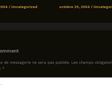
 2004
/
Uncategorized
octobre 25, 2004
/
Uncategor
Comment
e de messagerie ne sera pas publiée.
Les champs obligatoir
ec
*