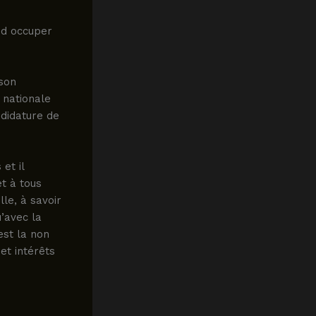
nd occuper
 son
 nationale
ndidature de
et il
t à tous
le, à savoir
’avec la
est la non
et intérêts