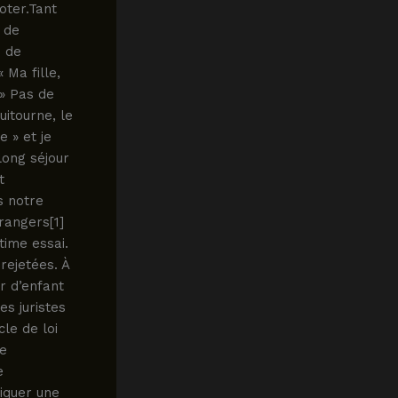
oter.Tant
 de
s de
 Ma fille,
 » Pas de
uitourne, le
e » et je
long séjour
t
s notre
trangers[1]
time essai.
rejetées. À
r d’enfant
es juristes
cle de loi
ce
e
iquer une