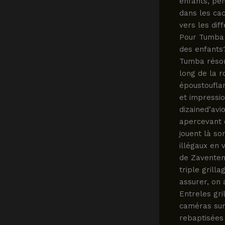
enfants, pen
dans les cac
vers les dif
Pour Tumba 
des enfants
Tumba résonn
long de la r
époustouflan
et impressi
dizained’avi
apercevant 
jouent là so
illégaux en 
de Zaventem
triple gril
assurer, on 
Entreles gri
caméras surv
rebaptisées 