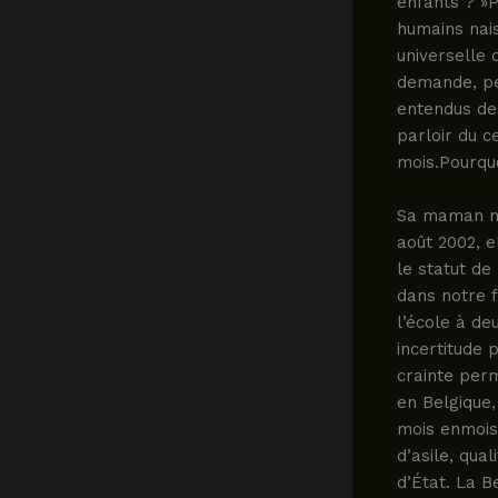
enfants ? »P
humains nais
universelle
demande, pe
entendus de
parloir du c
mois.Pourqu
Sa maman me 
août 2002, e
le statut de
dans notre 
l’école à de
incertitude 
crainte perm
en Belgique,
mois enmois
d’asile, qua
d’État. La B