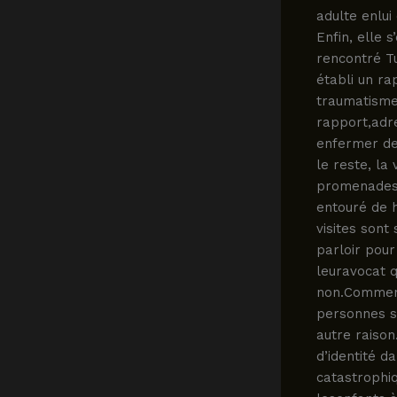
adulte enlui
Enfin, elle 
rencontré T
établi un ra
traumatisme 
rapport,adre
enfermer de
le reste, la
promenades 
entouré de h
visites sont
parloir pour
leuravocat q
non.Comment
personnes s
autre raison
d’identité 
catastrophiq