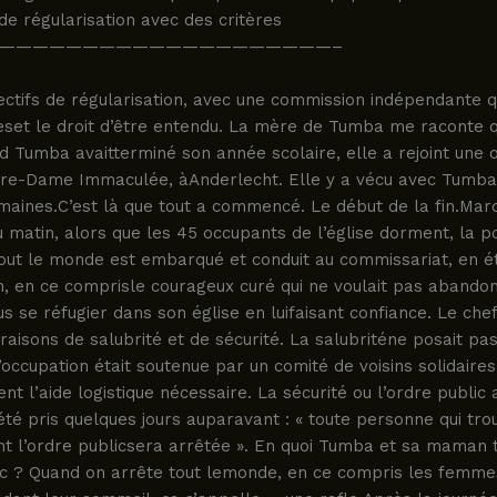
 de régularisation avec des critères
————————————————————–
jectifs de régularisation, avec une commission indépendante q
set le droit d’être entendu. La mère de Tumba me raconte q
nd Tumba avaitterminé son année scolaire, elle a rejoint une 
otre-Dame Immaculée, àAnderlecht. Elle y a vécu avec Tumb
aines.C’est là que tout a commencé. Le début de la fin.Mardi 
 matin, alors que les 45 occupants de l’église dorment, la po
Tout le monde est embarqué et conduit au commissariat, en é
n, en ce comprisle courageux curé qui ne voulait pas abando
us se réfugier dans son église en luifaisant confiance. Le chef
raisons de salubrité et de sécurité. La salubriténe posait pa
occupation était soutenue par un comité de voisins solidaire
ent l’aide logistique nécessaire. La sécurité ou l’ordre public
été pris quelques jours auparavant : « toute personne qui tro
nt l’ordre publicsera arrêtée ». En quoi Tumba et sa maman 
lic ? Quand on arrête tout lemonde, en ce compris les femme