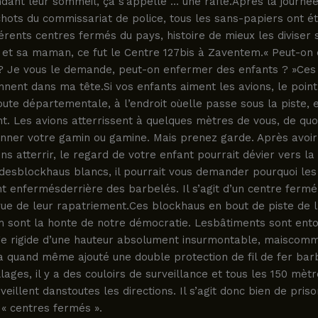
dant leur sommeil, ça s’appelle … une rafle.Après la journé
hots du commissariat de police, tous les sans-papiers ont é
férents centres fermés du pays, histoire de mieux les diviser 
et sa maman, ce fut le Centre 127bis à Zaventem.« Peut-on
? Je vous le demande, peut-on enfermer des enfants ? »Ces
ent dans ma tête.Si vos enfants aiment les avions, le point
oute départementale, à l’endroit oùelle passe sous la piste, 
t. Les avions atterrissent à quelques mètres de vous, de quo
onner votre gamin ou gamine. Mais prenez garde. Après avoir
ons atterrir, le regard de votre enfant pourrait dévier vers la 
desblockhaus blancs, il pourrait vous demander pourquoi les
nt enfermésderrière des barbelés. Il s’agit d’un centre ferm
vue de leur rapatriement.Ces blockhaus en bout de piste de 
 sont la honte de notre démocratie. Lesbâtiments sont ento
lage rigide d’une hauteur absolument insurmontable, maiscom
a quand même ajouté une double protection de fil de fer bar
llages, il y a des couloirs de surveillance et tous les 150 mèt
eillent danstoutes les directions. Il s’agit donc bien de priso
« centres fermés ».