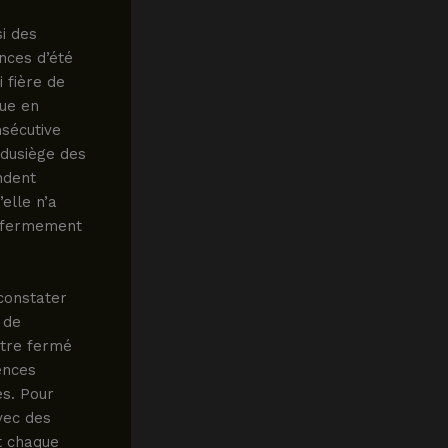
i des
nces d’été
i fière de
que en
nsécutive
 dusiège des
endent
elle n’a
enfermement
constater
 de
ntre fermé
ences
es. Pour
vec des
t chaque