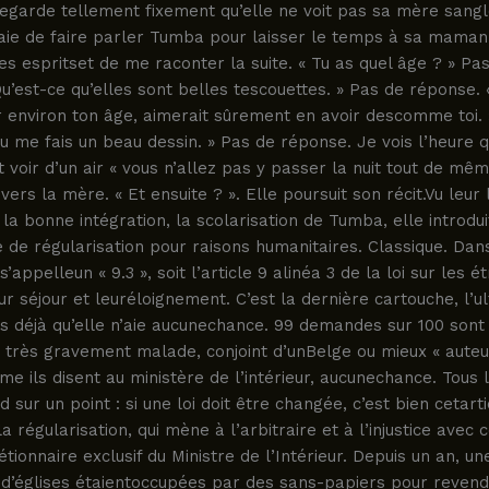
garde tellement fixement qu’elle ne voit pas sa mère sangl
saie de faire parler Tumba pour laisser le temps à sa maman
s espritset de me raconter la suite. « Tu as quel âge ? » Pa
u’est-ce qu’elles sont belles tescouettes. » Pas de réponse. «
ir environ ton âge, aimerait sûrement en avoir descomme toi.
u me fais un beau dessin. » Pas de réponse. Je vois l’heure q
t voir d’un air « vous n’allez pas y passer la nuit tout de mêm
ers la mère. « Et ensuite ? ». Elle poursuit son récit.Vu leur 
 la bonne intégration, la scolarisation de Tumba, elle introdui
de régularisation pour raisons humanitaires. Classique. Dan
s’appelleun « 9.3 », soit l’article 9 alinéa 3 de la loi sur les é
eur séjour et leuréloignement. C’est la dernière cartouche, l’ul
ns déjà qu’elle n’aie aucunechance. 99 demandes sur 100 sont 
 très gravement malade, conjoint d’unBelge ou mieux « auteu
e ils disent au ministère de l’intérieur, aucunechance. Tous l
 sur un point : si une loi doit être changée, c’est bien cetarti
a régularisation, qui mène à l’arbitraire et à l’injustice avec 
étionnaire exclusif du Ministre de l’Intérieur. Depuis un an, un
 d’églises étaientoccupées par des sans-papiers pour revend