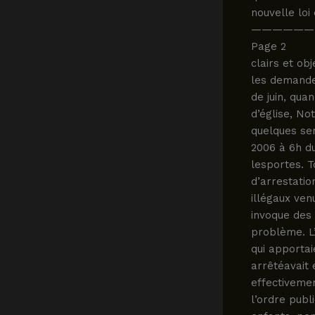
nouvelle loi
——————
Page 2
clairs et ob
les demande
de juin, qua
d’église, N
quelques sem
2006 à 6h du
lesportes. 
d’arrestatio
illégaux ven
invoque des 
problème. L’
qui apportai
arrêtéavait 
effectiveme
l’ordre pub