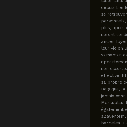
lesenfants à 
depuis bienl
se retrouve
personnels, 
plus, après 
seront condu
ancien foyer
leur vie en 
samaman est
appartement
son escorte
effective. E
sa propre dé
Belgique, la
jamais connu 
Merksplas, B
également êt
àZaventem, l
barbelés. C’