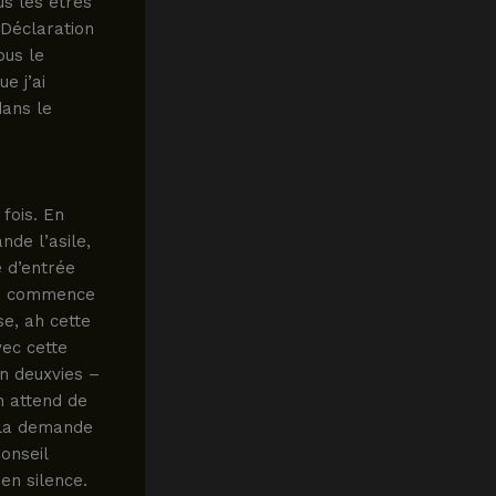
us les êtres
 Déclaration
ous le
e j’ai
dans le
fois. En
nde l’asile,
e d’entrée
ba commence
se, ah cette
vec cette
on deuxvies –
n attend de
e la demande
onseil
en silence.