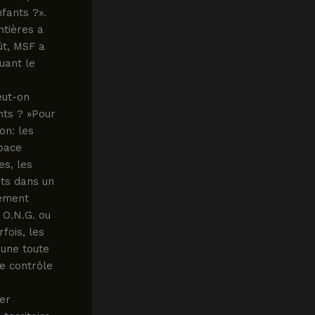
nfants ?».
ntières a
ût, MSF a
uant le
eut-on
ts ? »Pour
on: les
space
es, les
nts dans un
lement
 O.N.G. ou
fois, les
 une toute
le contrôle
her