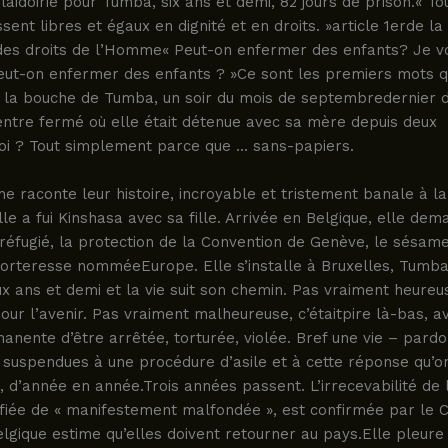
laidoirie pour Tumba, six ans et demi, 82 jours de prison.« To
sent libres et égaux en dignité et en droits. »article 1erde la
 des droits de l’Homme« Peut-on enfermer des enfants? Je v
ut-on enfermer des enfants ? »Ce sont les premiers mots qu
 la bouche de Tumba, un soir du mois de septembredernier 
entre fermé où elle était détenue avec sa mère depuis deux
oi ? Tout simplement parce que … sans-papiers.
raconte leur histoire, incroyable et tristement banale à la 
lle a fui Kinshasa avec sa fille. Arrivée en Belgique, elle dema
 réfugié, la protection de la Convention de Genève, le sésam
forteresse nomméeEurope. Elle s’installe à Bruxelles, Tum
ux ans et demi et la vie suit son chemin. Pas vraiment heureu
pour l’avenir. Pas vraiment malheureuse, c’étaitpire là-bas, a
anente d’être arrêtée, torturée, violée. Bref une vie – pard
 suspendues à une procédure d’asile et à cette réponse qu’o
, d’année en année.Trois années passent. L’irrecevabilité d
lifiée de « manifestement malfondée », est confirmée par le C
elgique estime qu’elles doivent retourner au pays.Elle pleure 