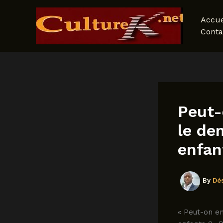
Skip
to
Accue
content
Conta
Peut-
le de
enfan
By
Dé
« Peut-on e