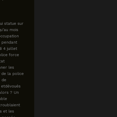
ui statue sur
u’au mois
occupation
a pendant
4 juillet
lice force
tat
nner les
 de la police
s de
s etdévoués
 alors ? Un
uble
troublaient
s et les