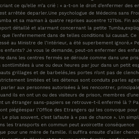
 criant ce qu’elle m’a crié : « a-t-on le droit d’enfermer des e
s’est arrêtée deparler.Une psychologue de Médecins sans Fro
umba et sa maman à quatre reprises aucentre 127bis. Fin ao
pport détaillé et alarmant concernant la petite Tumba,expliq
que l’enfermement dans de telles conditions lui causait. Ce
ssé au Ministre de l’Intérieur, a été superbement ignoré.« P
s enfants? Je vous le demande, peut-on enfermer des enfan
 vie dans les centres fermés se déroule comme dans une pris
sontlimitées à une ou deux heures par jour dans un petit e
auts grillages et de barbelés,les portes n’ont pas de clench
 strictement limitées et les détenus sont conduits parles age
 parler aux personnes autorisées à les rencontrer, principa
uand ils en ont un ou des visiteurs de prison, membres d’une
 un étranger sans-papiers se retrouve-t-il enfermé là ? Par
ont piégéespar l’Office des Etrangers qui les convoque pour
. Le plus souvent, c’est lafaute à « pas de chance ». Un simp
dans les transports en commun peut avoircette conséquence
ue pour une mère de famille. Il suffira ensuite d’aller cherc