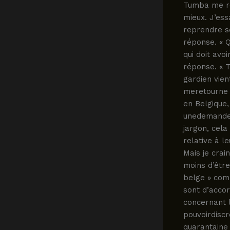
Tumba me re
mieux. J’es
reprendre se
réponse. « Q
qui doit avo
réponse. « T
gardien vien
meretourne v
en Belgique,
unedemande 
jargon, cela 
relative à l
Mais je crai
moins d’être
belge » comm
sont d’accord
concernant l
pouvoirdiscr
quarantaine