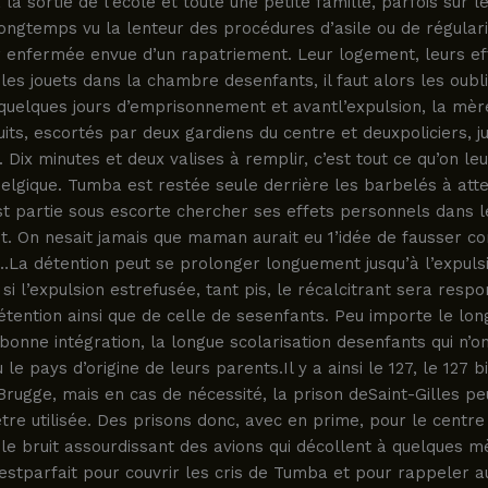
la sortie de l’école et toute une petite famille, parfois sur le
ongtemps vu la lenteur des procédures d’asile ou de régulari
r enfermée envue d’un rapatriement. Leur logement, leurs ef
les jouets dans la chambre desenfants, il faut alors les oubli
quelques jours d’emprisonnement et avantl’expulsion, la mèr
its, escortés par deux gardiens du centre et deuxpoliciers, j
. Dix minutes et deux valises à remplir, c’est tout ce qu’on le
Belgique. Tumba est restée seule derrière les barbelés à at
 partie sous escorte chercher ses effets personnels dans l
. On nesait jamais que maman aurait eu 1’idée de fausser c
…La détention peut se prolonger longuement jusqu’à l’expuls
t si l’expulsion estrefusée, tant pis, le récalcitrant sera resp
tention ainsi que de celle de sesenfants. Peu importe le lon
 bonne intégration, la longue scolarisation desenfants qui n’o
le pays d’origine de leurs parents.Il y a ainsi le 127, le 127 b
rugge, mais en cas de nécessité, la prison deSaint-Gilles pe
re utilisée. Des prisons donc, avec en prime, pour le centre 
e bruit assourdissant des avions qui décollent à quelques m
estparfait pour couvrir les cris de Tumba et pour rappeler a