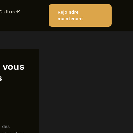
CultureK
Rejoindre
maintenant
 vous
s
r des