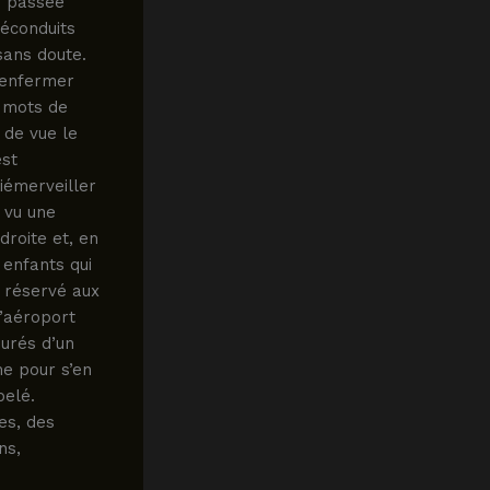
e passée
téconduits
sans doute.
 enfermer
 mots de
 de vue le
est
iémerveiller
 vu une
droite et, en
 enfants qui
é réservé aux
l’aéroport
urés d’un
me pour s’en
belé.
res, des
ns,