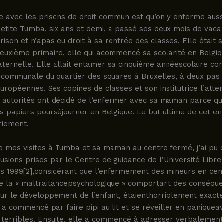
e avec les prisons de droit commun est qu’on y enferme auss
etite Tumba, six ans et demi, a passé ses deux mois de vaca
rison et n’apas eu droit à sa rentrée des classes. Elle était s
deuxième primaire, elle qui acommencé sa scolarité en Belgi
ternelle. Elle allait entamer sa cinquième annéescolaire co
e communale du quartier des squares à Bruxelles, à deux pas
 européennes. Ses copines de classes et son institutrice l’att
 autorités ont décidé de l’enfermer avec sa maman parce qu’
ns papiers pourséjourner en Belgique. Le but ultime de cet 
riement.
e mes visites à Tumba et sa maman au centre fermé, j’ai pu 
usions prises par le Centre de guidance de l’Université Libre
ès 1999[2],considérant que l’enfermement des mineurs en ce
 de la « maltraitancepsychologique » comportant des conséqu
sur le développement de l’enfant, étaienthorriblement exact
a commencé par faire pipi au lit et se réveiller en paniquea
terribles. Ensuite, elle a commencé à agresser verbalemen