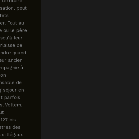
 territoire
sation, peut
fets
er. Tout au
e ou le père
usqu’à leur
urlaisse de
tendre quand
eur ancien
ompagnie à
ion
onsable de
g séjour en
nt parfois
is, Vottem,
ut
127 bis
ètres des
ux illégaux