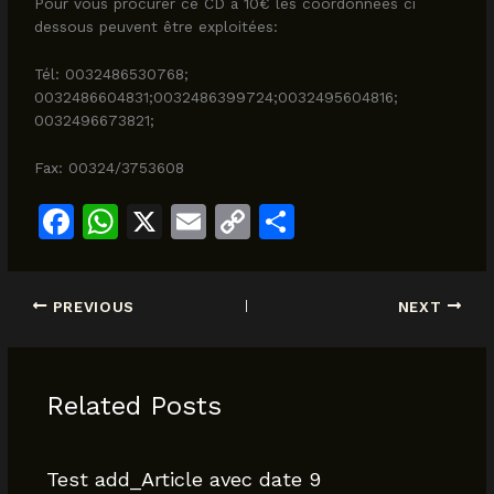
Pour vous procurer ce CD à 10€ les coordonnées ci
dessous peuvent être exploitées:
Tél: 0032486530768;
0032486604831;0032486399724;0032495604816;
0032496673821;
Fax: 00324/3753608
F
W
X
E
C
S
a
h
m
o
h
c
at
ai
p
ar
PREVIOUS
NEXT
e
s
l
y
e
b
A
Li
o
p
n
Related Posts
o
p
k
k
Test add_Article avec date 9