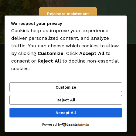
Rejoindre maintenant
We respect your privacy
Cookies help us improve your experience,
deliver personalized content, and analyze
traffic. You can choose which cookies to allow
by clicking
Customize
. Click
Accept All
to
Accueil
consent or
Reject All
to decline non-essential
Médias
cookies.
Archives
Créateurs
Customize
Participer
CultureK
Reject All
Contact
Accept All
Droits d'auteur © 2026
Powered by