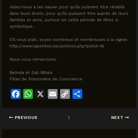
Aidez-nous à les sauver pour qu’ils puissent être rétablis
dans leurs droits, pour qu’ils puissent être auprès de leurs
familles et amis, surtout en cette période de fêtes si
symbolique.
S’il vous plait, soyez nombreux et nombreuses à la signer.
http://www.lapetition.be/petition.php?petid=18
Nous vous remercions,
Belinda et Dali Mbala
Filles de Prisonnière de Conscience
F
W
X
E
C
S
a
h
m
o
h
c
at
ai
p
ar
PREVIOUS
NEXT
e
s
l
y
e
b
A
Li