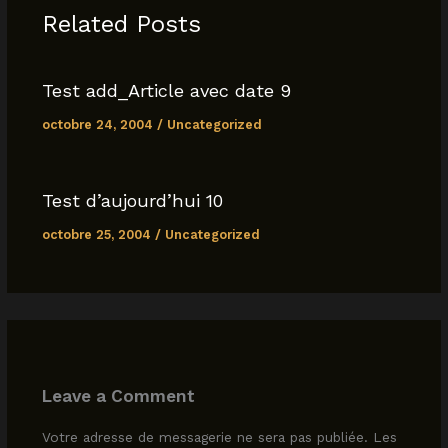
o
p
n
Related Posts
o
p
k
k
Test add_Article avec date 9
octobre 24, 2004
/
Uncategorized
Test d’aujourd’hui 10
octobre 25, 2004
/
Uncategorized
Leave a Comment
Votre adresse de messagerie ne sera pas publiée.
Les