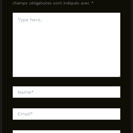
champs obligatoires sont indiqués avec
*
Type
here..
Name*
Email*
Website