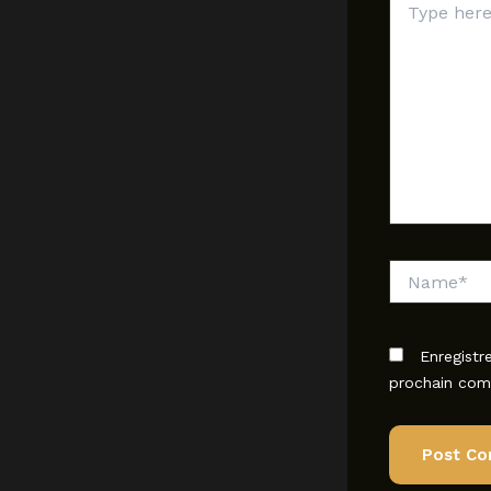
here..
Name*
Enregistr
prochain com