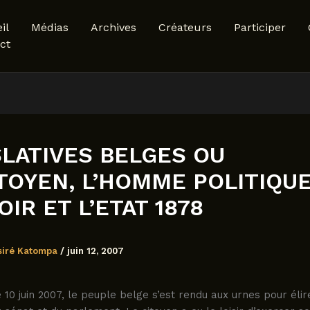
il
Médias
Archives
Créateurs
Participer
ct
SLATIVES BELGES OU
ITOYEN, L’HOMME POLITIQUE
IR ET L’ETAT 1878
siré Katompa
/
juin 12, 2007
10 juin 2007, le peuple belge s’est rendu aux urnes pour élir