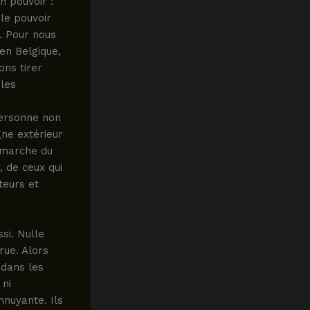
n pouvoir :
 le pouvoir
. Pour nous
 en Belgique,
ons tirer
 les
personne non
ne extérieur
a marche du
 de ceux qui
teurs et
si. Nulle
rue. Alors
 dans les
 ni
nnuyante. Ils