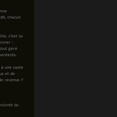
 nos
dit, chacun
le, c’est lui
ionner :
tout géré
sentants.
 à une caste
us et de
de revenus ?
volonté du