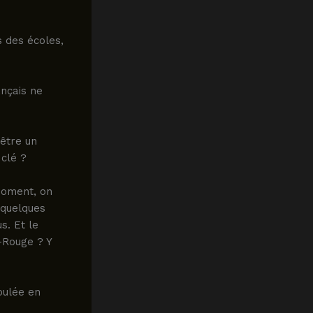
s des écoles,
ançais ne
 être un
clé ?
moment, on
 quelques
s. Et le
-Rouge ? Y
oulée en