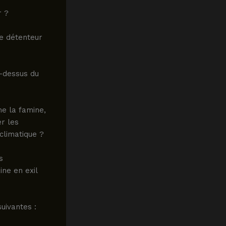
r ?
le détenteur
u-dessus du
e la famine,
er les
climatique ?
s
ine en exil
uivantes :