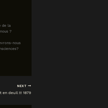
 de la
-nous ?
devrons-nous
onsciences?
NEXT
t en deuil !!! 1879