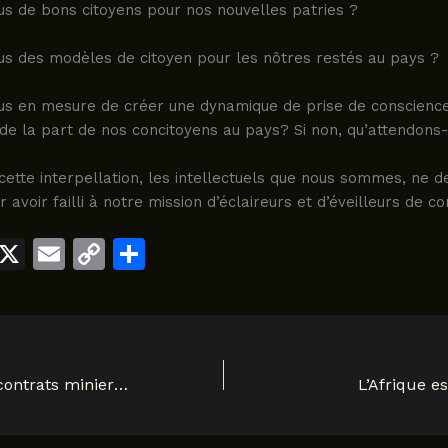
 de bons citoyens pour nos nouvelles patries ?
 des modèles de citoyen pour les nôtres restés au pays ?
 en mesure de créer une dynamique de prise de conscience
de la part de nos concitoyens au pays? Si non, qu’attendons
cette interpellation, les intellectuels que nous sommes, ne 
 avoir failli à notre mission d’éclaireurs et d’éveilleurs de c
W
X
E
C
S
h
m
o
h
t
ai
p
ar
s
l
y
e
A
Li
Revisitation des contrats miniers : le pari de Gizenga 1877
L’Afrique es
p
n
p
k