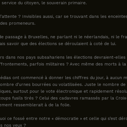
u service du citoyen, le souverain primaire.
 d’attente ? Invisibles aussi, car se trouvant dans les enceinte
 des promeneurs.
de passage à Bruxelles, ne parlant ni le néerlandais, ni le fr
ais savoir que des élections se déroulaient à coté de lui.
rs dans nos pays subsahariens les élections devraient-elles
frontements, parfois militaires ? Avec même des morts à la 
édias ont commencé à donner les chiffres du jour, à aucun 
 nombre d’urnes bourrées ou volatilisées. Juste le nombre de
iques, surtout pour le vote électronique et rapidement résolu
ups fusils tirés ? Celui des cadavres ramassés par la Croix
ment ressemblerait à de la folie.
uoi ce fossé entre notre « démocratie » et celle qui s’est dér
us nos yeux ?