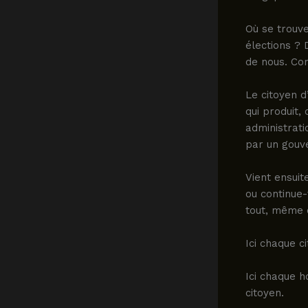
Où se trouve
élections ? 
de nous. C
Le citoyen d’
qui produit, 
administrati
par un gouv
Vient ensuit
ou continue-
tout, même d
Ici chaque ci
Ici chaque h
citoyen.