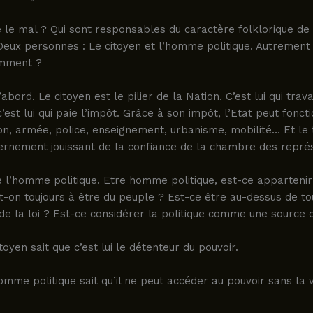
 le mal ? Qui sont responsables du caractère folklorique de
Deux personnes : Le citoyen et l’homme politique. Autrement 
omment ?
abord. Le citoyen est le pilier de la Nation. C’est lui qui travail
c’est lui qui paie l’impôt. Grâce à son impôt, l’Etat peut fonct
on, armée, police, enseignement, urbanisme, mobilité… Et le 
ernement jouissant de la confiance de la chambre des repré
e l’homme politique. Etre homme politique, est-ce appartenir
t-on toujours à être du peuple ? Est-ce être au-dessus de to
e la loi ? Est-ce considérer la politique comme une source 
toyen sait que c’est lui le détenteur du pouvoir.
omme politique sait qu’il ne peut accéder au pouvoir sans la 