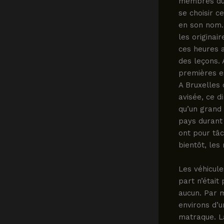
membres du s
se choisir c
en son nom.
les originai
ces heures a
des leçons. 
premières e
A Bruxelles
avisée, ce 
qu’un grand 
pays durant 
ont pour tâc
bientôt, le
Les véhicule
part n’était
aucun. Par m
environs d’un
matraque. La