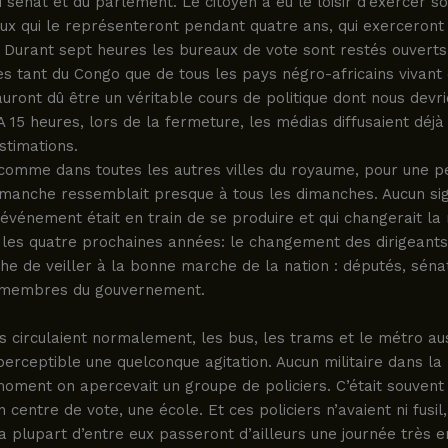
énat et du parlement. Le citoyen a eu le loisir d’exercer so
eux qui le représenteront pendant quatre ans, qui exerceront
 Durant sept heures les bureaux de vote sont restés ouverts
res tant du Congo que de tous les pays négro-africains vivant
uront dû être un véritable cours de politique dont nous devri
A 15 heures, lors de la fermeture, les médias diffusaient déjà
stimations.
 comme dans toutes les autres villes du royaume, pour une 
dimanche ressemblait presque à tous les dimanches. Aucun sig
événement était en train de se produire et qui changerait l
les quatre prochaines années: le changement des dirigeants,
he de veiller à la bonne marche de la nation : députés, séna
s membres du gouvernement.
s circulaient normalement, les bus, les trams et le métro aus
 perceptible une quelconque agitation. Aucun militaire dans la 
oment on apercevait un groupe de policiers. C’était souvent
 centre de vote, une école. Et ces policiers n’avaient ni fusil,
 plupart d’entre eux passeront d’ailleurs une journée très e