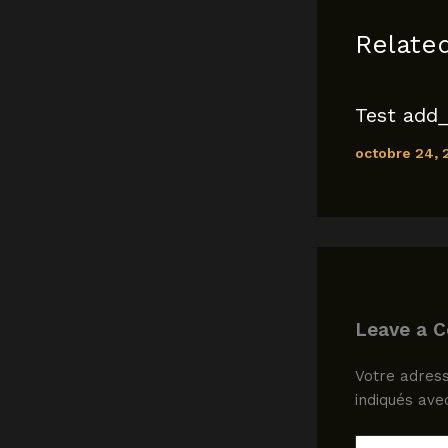
k
Relate
Test add_
octobre 24,
Leave a 
Votre adress
indiqués av
Type