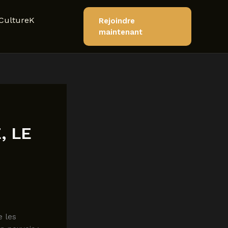
CultureK
Rejoindre
maintenant
, LE
e les