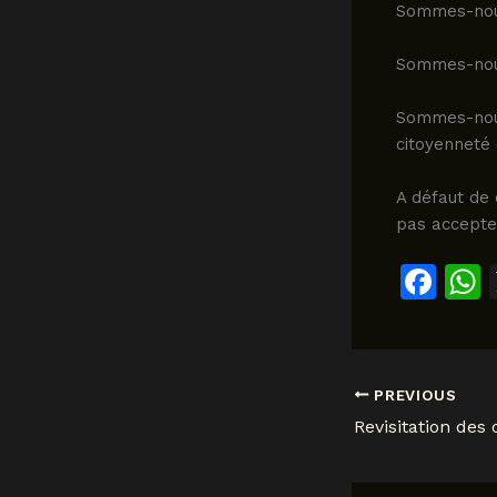
Sommes-nous
Sommes-nous
Sommes-nous
citoyenneté 
A défaut de 
pas accepter
F
a
c
a
e
PREVIOUS
b
o
o