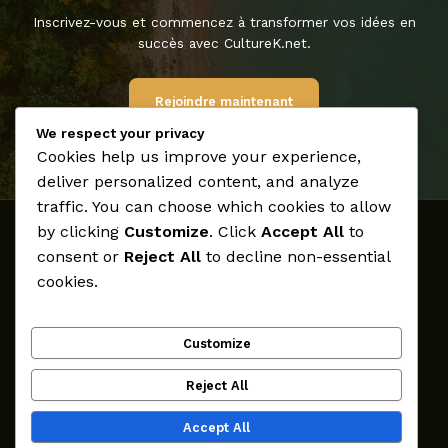
Inscrivez-vous et commencez à transformer vos idées en
succès avec CultureK.net.
Rejoindre maintenant
We respect your privacy
Cookies help us improve your experience,
deliver personalized content, and analyze
traffic. You can choose which cookies to allow
by clicking
Customize
. Click
Accept All
to
Accueil
consent or
Reject All
to decline non-essential
Médias
cookies.
Archives
Créateurs
Customize
Participer
CultureK
Reject All
Contact
Accept All