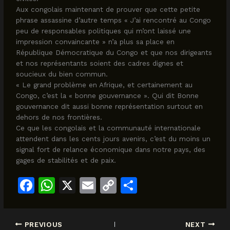
Aux congolais maintenant de prouver que cette petite
phrase assassine d’autre temps « J’ai rencontré au Congo
peu de responsables politiques qui m’ont laissé une
impression convaincante » n’a plus sa place en
République Démocratique du Congo et que nos dirigeants
et nos représentants soient des cadres dignes et
soucieux du bien commun.
« Le grand problème en Afrique, et certainement au
Congo, c’est la « bonne gouvernance ». Qui dit Bonne
gouvernance dit aussi bonne représentation surtout en
dehors de nos frontières.
Ce que les congolais et la communauté internationale
attendent dans les cents jours avenirs, c’est du moins un
signal fort de relance économique dans notre pays, des
gages de stabilités et de paix.
F
W
X
E
C
S
a
h
m
o
h
c
at
ai
p
ar
PREVIOUS
NEXT