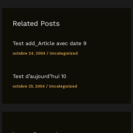
e
s
l
y
e
b
A
Li
o
p
n
Related Posts
o
p
k
k
Test add_Article avec date 9
octobre 24, 2004
/
Uncategorized
Test d’aujourd’hui 10
octobre 25, 2004
/
Uncategorized