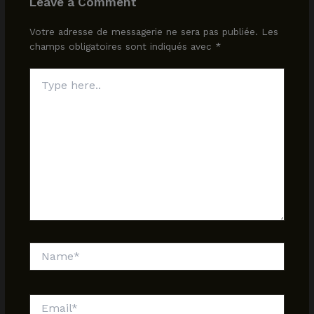
Leave a Comment
Votre adresse de messagerie ne sera pas publiée.
Les
champs obligatoires sont indiqués avec
*
Type
here..
Name*
Email*