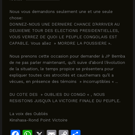
Nous vous demandons seulement une et une seule
chose:
DONNEZ-NOUS UNE DERNIERE CHANCE D’ARRIVER AU
DEUXIEME TOUR DES ELECTIONS PRESIDENTIELLES,
VOUS VERREZ DE QUOI LE PEUPLE CONGOLAIS EST
CAPABLE. Vous allez » MORDRE LA POUSSIERE ».
Nous prenons cette occasion pour demander à JP Bemba
de ne pas parler maintenant, qu’il suive d’abord l’évolution
de la situation, le temps propice se présentera pour
expliquer toutes ces atrocités et cauchemars qu’il a
vécues, en présence des témoins » incorruptibles « ..
DU COTE DES » OUBLIES DU CONGO « , NOUS
RESISTONS JUSQU’A LA VICTOIRE FINALE DU PEUPLE.
La voix des Oubliés
Kinshasa-Rond Point Victoire
F
W
X
E
C
S