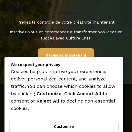
Prenez le contrôle de votre créativité maintenant
Inscrivez-vous et commencez à transformer vos idées en
succès avec CultureK.net.
Rejoindre maintenant
We respect your privacy
Cookies help us improve your experience,
deliver personalized content, and analyze
traffic. You can choose which cookies to allow
by clicking
Customize
. Click
Accept All
to
Accueil
consent or
Reject All
to decline non-essential
Médias
cookies.
Archives
Créateurs
Customize
Participer