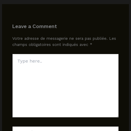
Leave a Comment
Votre adresse de messagerie ne sera pas publiée.
Les
champs obligatoires sont indiqués avec
*
Type
here..
Name*