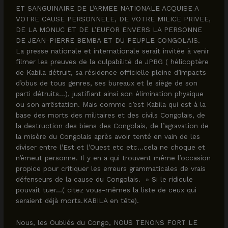
ET SANGUINAIRE DE L’ARMEE NATIONALE ACQUISE A
VOTRE CAUSE PERSONNELE, DE VOTRE MILICE PRIVEE,
DE LA MONUC ET DE L’EUFOR ENVERS LA PERSONNE
DE JEAN-PIERRE BEMBA ET DU PEUPLE CONGOLAIS.
La presse nationale et internationale serait invitée à venir
filmer les preuves de la culpabilité de JPBG ( hélicoptère
de Kabila détruit, sa résidence officielle pleine d’impacts
d’obus de tous genres, ses bureaux et le siège de son
parti détruits…), justifiant ainsi son élimination physique
ou son arrêstation. Mais comme c’est Kabila qui est à la
base des morts des militaires et des civils Congolais, de
la destruction des biens des Congolais, de l’agravation de
la misère du Congolais après avoir tenté en vain de les
diviser entre l’Est et l’Ouest etc etc…cela ne choque et
n’émeut personne. Il y en a qui trouvent même l’occasion
propice pour critiquer les erreurs grammaticales de vrais
défenseurs de la cause du Congolais. » Si le ridicule
pouvait tuer…( citez vous-mêmes la liste de ceux qui
seraient déjà morts.KABILA en tête).
Nous, les Oubliés du Congo, NOUS TENONS FORT LE