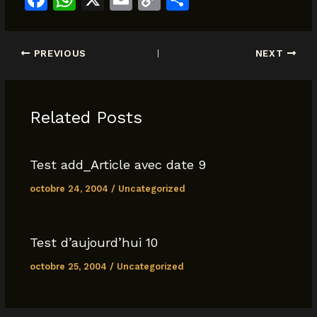
a
h
m
o
h
c
at
ai
p
ar
PREVIOUS
NEXT
e
s
l
y
e
b
A
Li
o
p
n
Related Posts
o
p
k
k
Test add_Article avec date 9
octobre 24, 2004
/
Uncategorized
Test d’aujourd’hui 10
octobre 25, 2004
/
Uncategorized