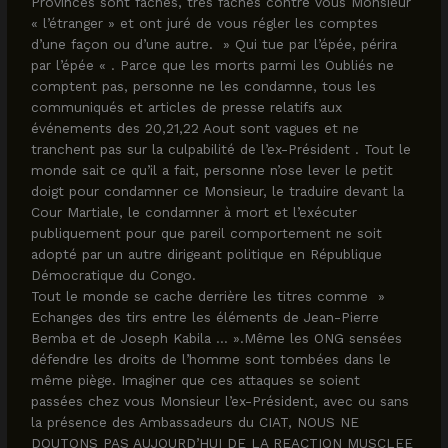
Provinces sont fachés, très fachés contre vous Monsieur
« l’étranger » et ont juré de vous régler les comptes
d’une façon ou d’une autre. » Qui tue par l’épée, périra
par l’épée « . Parce que les morts parmi les Oubliés ne
comptent pas, personne ne les condamne, tous les
communiqués et articles de presse relatifs aux
événements des 20,21,22 Aout sont vagues et ne
tranchent pas sur la culpabilité de l’ex-Président . Tout le
monde sait ce qu’il a fait, personne n’ose lever le petit
doigt pour condamner ce Monsieur, le traduire devant la
Cour Martiale, le condamner à mort et l’exécuter
publiquement pour que pareil comportement ne soit
adopté par un autre dirigeant politique en République
Démocratique du Congo.
Tout le monde se cache derrière les titres comme »
Echanges des tirs entre les éléments de Jean-Pierre
Bemba et de Joseph Kabila … ».Même les ONG sensées
défendre les droits de l’homme sont tombées dans le
même piège. Imaginer que ces attaques se soient
passées chez vous Monsieur l’ex-Président, avec ou sans
la présence des Ambassadeurs du CIAT, NOUS NE
DOUTONS PAS AUJOURD’HUI DE LA REACTION MUSCLEE