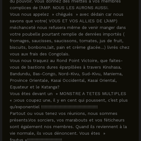
du pouvoir. Vous donnez des miettes à vos membres
complices de l’AMP. NOUS LES AURONS AUSSI.
Vous nous appelez » chégués » avec dédain car nous
savons que votre( VOUS ET VOS ALLIES DE L’AMP)
méchanceté nous refusera même de venir manger dans
votre poubelle pourtant remplie de denrées importés (
fromages, saucisses, saucissons, tomates, jus de fruit,
biscuits, bonbons,lait, pain et crème glacée…) livrés chez
vous aux frais des Congolais.
Vous nous traquez au Rond Point Victoire, que faites-
vous de bastions dures éparpillées à travers Kinshasa,
Bandundu, Bas-Congo, Nord-Kivu, Sud-Kivu, Maniema,
Province Orientale, Kasai Occidental, Kasai Oriental,
Equateur et le Katanga?
Vous êtes devant un » MONSTRE A TETES MULTIPLES
« ;vous coupez une, il y en cent qui poussent, c’est plus
qu’exponentiel !!!!!!!!!!!!!!!!!!!!!!!!!!!!!!!!!!!!!!!!!!!!!
Partout ou vous tenez vos réunions, nous sommes
présents.Vos sorciers, vos marabouts et vos féticheurs
sont également nos membres. Quand ils reviennent à la
vie normale, ils vous dénoncent. Vous étes »
foutus »!!!!!!!!!!!!!!!!!!!!!!!!!!!!