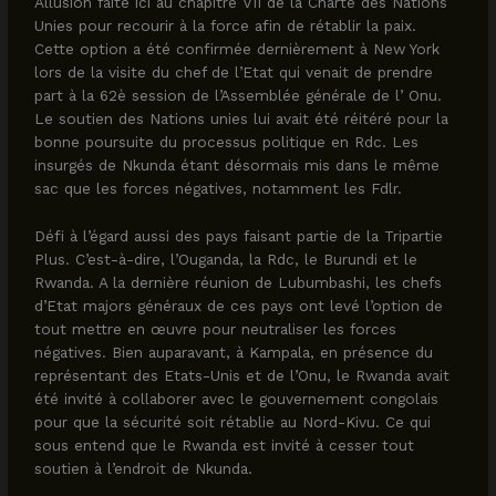
Allusion faite ici au chapitre VII de la Charte des Nations
Unies pour recourir à la force afin de rétablir la paix.
Cette option a été confirmée dernièrement à New York
lors de la visite du chef de l’Etat qui venait de prendre
part à la 62è session de l’Assemblée générale de l’ Onu.
Le soutien des Nations unies lui avait été réitéré pour la
bonne poursuite du processus politique en Rdc. Les
insurgés de Nkunda étant désormais mis dans le même
sac que les forces négatives, notamment les Fdlr.
Défi à l’égard aussi des pays faisant partie de la Tripartie
Plus. C’est-à-dire, l’Ouganda, la Rdc, le Burundi et le
Rwanda. A la dernière réunion de Lubumbashi, les chefs
d’Etat majors généraux de ces pays ont levé l’option de
tout mettre en œuvre pour neutraliser les forces
négatives. Bien auparavant, à Kampala, en présence du
représentant des Etats-Unis et de l’Onu, le Rwanda avait
été invité à collaborer avec le gouvernement congolais
pour que la sécurité soit rétablie au Nord-Kivu. Ce qui
sous entend que le Rwanda est invité à cesser tout
soutien à l’endroit de Nkunda.