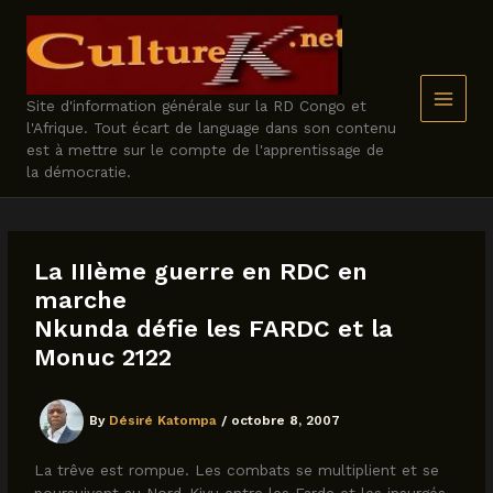
Skip
to
content
Site d'information générale sur la RD Congo et
l'Afrique. Tout écart de language dans son contenu
est à mettre sur le compte de l'apprentissage de
la démocratie.
La IIIème guerre en RDC en
marche
Nkunda défie les FARDC et la
Monuc 2122
By
Désiré Katompa
/
octobre 8, 2007
La trêve est rompue. Les combats se multiplient et se