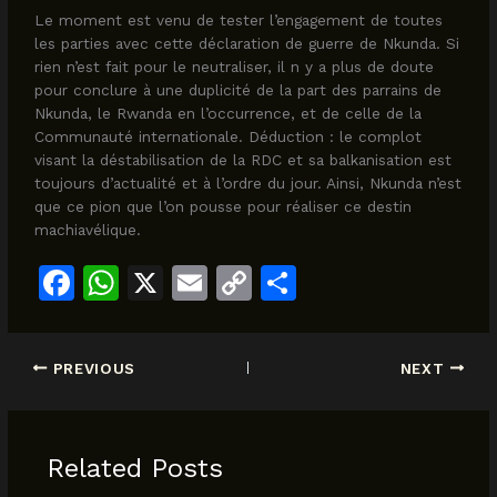
Le moment est venu de tester l’engagement de toutes
les parties avec cette déclaration de guerre de Nkunda. Si
rien n’est fait pour le neutraliser, il n y a plus de doute
pour conclure à une duplicité de la part des parrains de
Nkunda, le Rwanda en l’occurrence, et de celle de la
Communauté internationale. Déduction : le complot
visant la déstabilisation de la RDC et sa balkanisation est
toujours d’actualité et à l’ordre du jour. Ainsi, Nkunda n’est
que ce pion que l’on pousse pour réaliser ce destin
machiavélique.
F
W
X
E
C
S
a
h
m
o
h
c
at
ai
p
ar
PREVIOUS
NEXT
e
s
l
y
e
b
A
Li
o
p
n
Related Posts
o
p
k