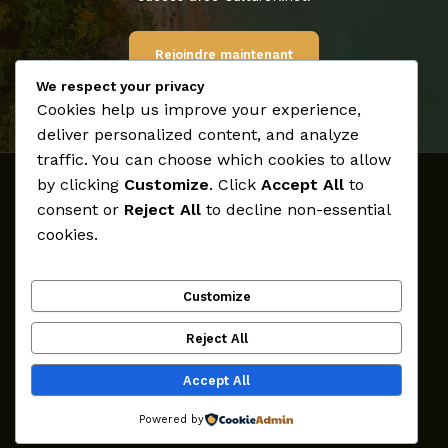
Rejoindre maintenant
We respect your privacy
Cookies help us improve your experience,
deliver personalized content, and analyze
traffic. You can choose which cookies to allow
by clicking
Customize
. Click
Accept All
to
Accueil
consent or
Reject All
to decline non-essential
Médias
cookies.
Archives
Créateurs
Customize
Participer
CultureK
Reject All
Contact
Accept All
Droits d'auteur © 2026
Powered by