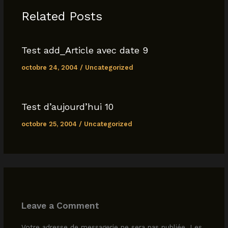
o
p
n
Related Posts
o
p
k
k
Test add_Article avec date 9
octobre 24, 2004
/
Uncategorized
Test d’aujourd’hui 10
octobre 25, 2004
/
Uncategorized
Leave a Comment
Votre adresse de messagerie ne sera pas publiée.
Les