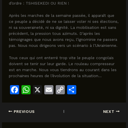
d’ordre : TSHISEKEDI OU RIEN !
Après les marches de la semaine passée, il apparaît que
ce peuple a décidé de ne se laisser voler ni ses élections,
ni sa souveraineté, ni sa dignité. La mobilisation est sans
précèdent, la pression tous azimuts. D’après les
témoignages que nous avons reçu, l’ignominie ne passera
pas. Nous nous dirigeons vers un scénario à l’Ukrainienne.
Tous ceux qui ont enterré trop vite le peuple congolais
doivent se tenir sur leur garde. Le rouleau compresseur
est en marche. Nous vous tiendrons au courant dans les
prochaines heures de l’évolution de la situation…
F
W
X
E
C
S
a
h
m
o
h
c
at
ai
p
ar
PREVIOUS
NEXT
e
s
l
y
e
b
A
Li