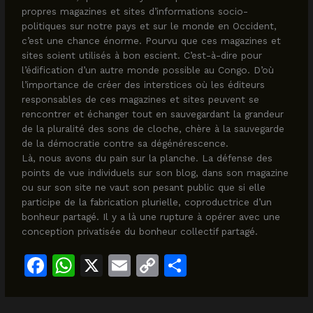
propres magazines et sites d’informations socio-
politiques sur notre pays et sur le monde en Occident,
c’est une chance énorme. Pourvu que ces magazines et
sites soient utilisés à bon escient. C’est-à-dire pour
l’édification d’un autre monde possible au Congo. D’où
l’importance de créer des interstices où les éditeurs
responsables de ces magazines et sites peuvent se
rencontrer et échanger tout en sauvegardant la grandeur
de la pluralité des sons de cloche, chère à la sauvegarde
de la démocratie contre sa dégénérescence.
Là, nous avons du pain sur la planche. La défense des
points de vue individuels sur son blog, dans son magazine
ou sur son site ne vaut son pesant public que si elle
participe de la fabrication plurielle, coproductrice d’un
bonheur partagé. Il y a là une rupture à opérer avec une
conception privatisée du bonheur collectif partagé.
F
W
X
E
C
S
a
h
m
o
h
c
at
ai
p
ar