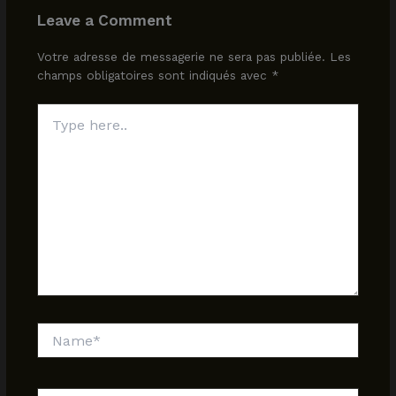
Leave a Comment
Votre adresse de messagerie ne sera pas publiée.
Les
champs obligatoires sont indiqués avec
*
Type
here..
Name*
Email*