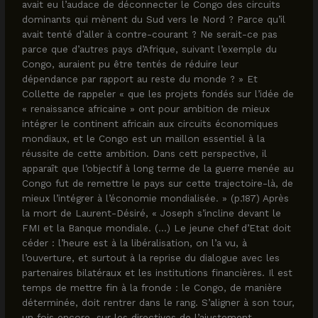
avait eu l’audace de déconnecter le Congo des circuits
dominants qui mènent du Sud vers le Nord ? Parce qu’il
avait tenté d’aller à contre-courant ? Ne serait-ce pas
parce que d’autres pays d’Afrique, suivant l’exemple du
Congo, auraient pu être tentés de réduire leur
dépendance par rapport au reste du monde ? » Et
Collette de rappeler « que les projets fondés sur l’idée de
« renaissance africaine » ont pour ambition de mieux
intégrer le continent africain aux circuits économiques
mondiaux, et le Congo est un maillon essentiel à la
réussite de cette ambition. Dans cett perspective, il
apparaît que l’objectif à long terme de la guerre menée au
Congo fut de remettre le pays sur cette trajectoire-là, de
mieux l’intégrer à l’économie mondialisée. » (p.187) Après
la mort de Laurent-Désiré, « Joseph s’incline devant le
FMI et la Banque mondiale. (…) Le jeune chef d’Etat doit
céder : l’heure est à la libéralisation, on l’a vu, à
l’ouverture, et surtout à la reprise du dialogue avec les
partenaires bilatéraux et les institutions financières. Il est
temps de mettre fin à la fronde : le Congo, de manière
déterminée, doit rentrer dans le rang. S’aligner à son tour,
un fois encore, sur les directives de l’ajustement