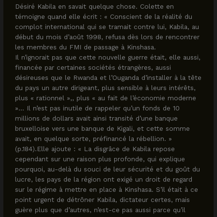
Désiré Kabila en savait quelque chose. Colette en
témoigne quand elle écrit : « Conscient de la réalité du
complot international qui se tramait contre lui, Kabila, au
début du mois d’août 1998, refusa dès lors de rencontrer
les membres du FMI de passage à Kinshasa.
Il n’ignorait pas que cette nouvelle guerre était, elle aussi,
financée par certaines sociétés étrangères, aussi
désireuses que le Rwanda et l’Ouganda d’installer à la tête
du pays un autre dirigeant, plus sensible à leurs intérêts,
plus « rationnel »,, plus « au fait de l’économie moderne
»… Il n’est pas inutile de rappeler qu’un fonds de 10
millions de dollars avait ainsi transité d’une banque
bruxelloise vers une banque de Kigali, et cette somme
avait, en quelque sorte, préfinancé la rébellion. »
(p.184).Elle ajoute : « La disgrâce de Kabila repose
cependant sur une raison plus profonde, qui explique
pourquoi, au-delà du souci de leur sécurité et du goût du
lucre, les pays de la région ont exigé un droit de regard
sur le régime à mettre en place à Kinshasa. S’il était à ce
point urgent de détrôner Kabila, dictateur certes, mais
guère plus que d’autres, n’est-ce pas aussi parce qu’il