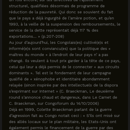
structurel, qualifiées désormais de programme de
réduction de la pauvreté. Qui donc se souvient du fait
que le pays a déjà ingurgité de l’amère potion, et qu’en
1993, à la veille de la suspension des remboursements, le
service de la dette représentait déjà 117 % des
exportations… » (p.207-208)
Au jour d’aujourd’hui, les Congolais(es) cultivé(e)s et
informé(e)s sont conviancu(es) que la politique des «
maîtres du monde » à l’endroit de leur pays n’ a pas
changé. Ils veulent à tout prix garder à la tête de ce pays,
celui qui leur a déjà permis de le connecter « aux circuits
dominants ». Tel est le fondement de leur campagne
qualifié de « xénophobe et identitaire abondamment
relayée (sinon inspirée par des intellectuels de la dispora
s’exprimant sur Internet » (C. Braeckman, Le deuxième
round s’annonce chaud et dangereux, dans Le Carnet de
C. Braeckman, sur Congoforum du 14/10/2006)
Déjà en 1999, Colette Braeckman parlant de la guerre
d’agression fait au Congo notait ceci : « S’ils ont misé sur
des alliés locaux sur le plan militaire, les Etats-Unis ont
également permis le financement de la guerre par des