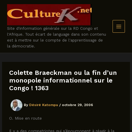
Skip
to
content
Site d'information générale sur la RD Congo et
l'Afrique. Tout écart de language dans son contenu
est à mettre sur le compte de l'apprentissage de
la démocratie.
Colette Braeckman ou la fin d’un
monopole informationnel sur le
Congo ! 1363
By
Désiré Katompa
/
octobre 29, 2006
O. Mise en route
Il y a des compatriotes qui s’époumonent à réagir à la