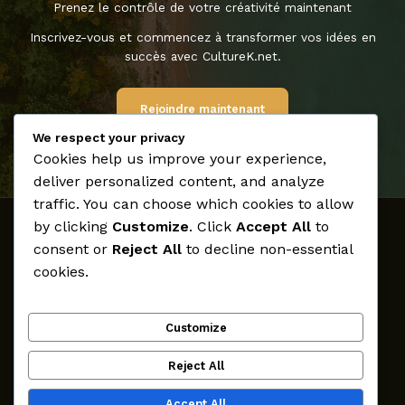
Prenez le contrôle de votre créativité maintenant
Inscrivez-vous et commencez à transformer vos idées en
succès avec CultureK.net.
Rejoindre maintenant
We respect your privacy
Cookies help us improve your experience,
deliver personalized content, and analyze
traffic. You can choose which cookies to allow
by clicking
Customize
. Click
Accept All
to
Accueil
consent or
Reject All
to decline non-essential
Médias
cookies.
Archives
Créateurs
Customize
Participer
CultureK
Reject All
Contact
Accept All