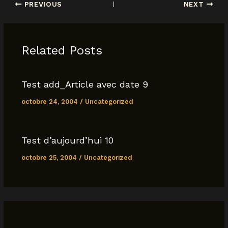
PREVIOUS
NEXT
e
s
l
y
e
b
A
Li
o
p
n
Related Posts
o
p
k
k
Test add_Article avec date 9
octobre 24, 2004
/
Uncategorized
Test d’aujourd’hui 10
octobre 25, 2004
/
Uncategorized