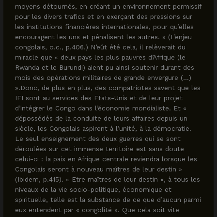
moyens détournés, en créant un environnement permissif
pour les divers trafics et en exerçant des pressions sur
les institutions financières internationales, pour qu’elles
encouragent les uns et pénalisent les autres. » (L’enjeu
congolais, o.c., p.406.) N’eût été cela, il relèverait du
miracle que « deux pays les plus pauvres d’Afrique (le
Rwanda et le Burundi) aient pu ainsi soutenir durant des
mois des opérations militaires de grande envergure (…)
».Donc, de plus en plus, des compatriotes savent que les
IFI sont au services des Etats-Unis et de leur projet
d’intégrer le Congo dans l’économie mondialiste. Et «
dépossédés de la conduite de leurs affaires depuis un
siècle, les Congolais aspirent à l’unité, à la démocratie.
Le seul enseignement des deux guerres qui se sont
déroulées sur cet immense territoire est sans doute
celui-ci : la paix en Afrique centrale reviendra lorsque les
Congolais seront à nouveau maîtres de leur destin »
(Ibidem, p.415). « Etre maîtres de leur destin », à tous les
niveaux de la vie socio-politique, économique et
spirituelle, telle est la substance de ce que d’aucun parmi
eux entendent par « congolité ». Que cela soit vite